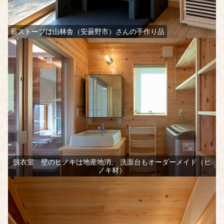
薪ストーブは山林舎（安曇野市）さんの手作り品
脱衣室 壁のヒノキは地産地消。 洗面台もオーダーメイド（ヒ
ノキ材）