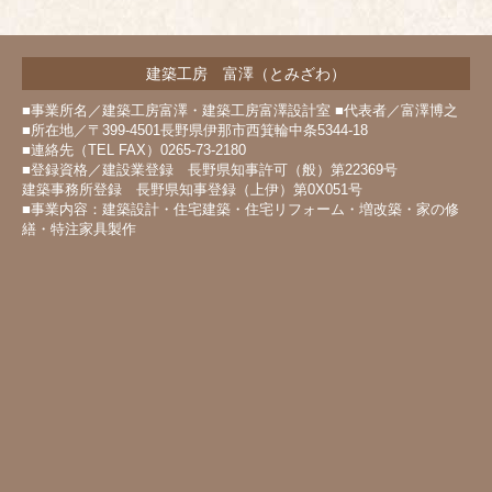
建築工房 富澤（とみざわ）
■事業所名／建築工房富澤・建築工房富澤設計室 ■代表者／富澤博之
■所在地／〒399-4501長野県伊那市西箕輪中条5344-18
■連絡先（TEL FAX）0265-73-2180
■登録資格／建設業登録 長野県知事許可（般）第22369号
建築事務所登録 長野県知事登録（上伊）第0X051号
■事業内容：建築設計・住宅建築・住宅リフォーム・増改築・家の修
繕・特注家具製作