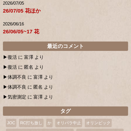
2026/07/05
26/07/05 花ほか
2026/06/16
26/06/05~17 花
最近のコメント
復活
に
富澤
より
復活
に
匿名
より
体調不良
に
富澤
より
体調不良
に
匿名
より
気密測定
に
富澤
より
タグ
JOC
RC打ち放し
か
オリパラ中止
オリンピック