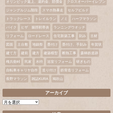
オリンピック返上、違約金、賠償金
クロスオーバーイレブン
ジャングルジム階段
スマホ熱暴走
セルフビルド
トラックレース
トレイルラン
ノミ
ハーフマラソン
バイク
ヒザ 腸脛靭帯炎
ランニングウオッチ
リフォーム
ロードレース
住宅新築工事
刻み
古材
図面
土台敷
地鎮祭
墨付け
墨付け、手刻み
年賀状
建て方
建前
建方
建築模型
断熱工事
森林鉄道跡
権兵衛峠
民家
水枡
浴室リフォーム
研ぎもの
自転車キャリヤ自作
造り付け
鉄骨造リフォーム
長野マラソン
雑誌KURA
鳩吹山
アーカイブ
ア
ー