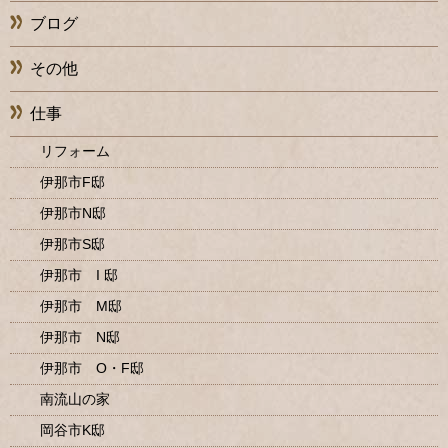
ブログ
その他
仕事
リフォーム
伊那市F邸
伊那市N邸
伊那市S邸
伊那市 I 邸
伊那市 M邸
伊那市 N邸
伊那市 O・F邸
南流山の家
岡谷市K邸