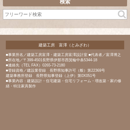
カ
検索
イ
ブ
建築工房 富澤（とみざわ）
■事業所名／建築工房富澤・建築工房富澤設計室 ■代表者／富澤博之
■所在地／〒399-4501長野県伊那市西箕輪中条5344-18
■連絡先（TEL FAX）0265-73-2180
■登録資格／建設業登録 長野県知事許可（般）第22369号
建築事務所登録 長野県知事登録（上伊）第0X051号
■事業内容：建築設計・住宅建築・住宅リフォーム・増改築・家の修
繕・特注家具製作