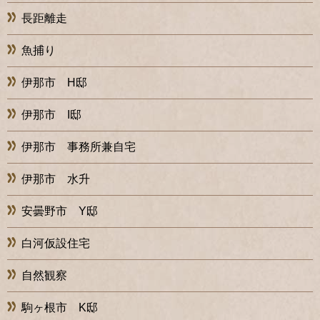
長距離走
魚捕り
伊那市 H邸
伊那市 I邸
伊那市 事務所兼自宅
伊那市 水升
安曇野市 Y邸
白河仮設住宅
自然観察
駒ヶ根市 K邸