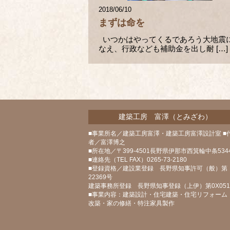
2018/06/10
まずは命を
いつかはやってくるであろう大地震
なえ、行政なども補助金を出し耐 […]
建築工房 富澤（とみざわ）
■事業所名／建築工房富澤・建築工房富澤設計室 ■
者／富澤博之
■所在地／〒399-4501長野県伊那市西箕輪中条5344
■連絡先（TEL FAX）0265-73-2180
■登録資格／建設業登録 長野県知事許可（般）第
22369号
建築事務所登録 長野県知事登録（上伊）第0X05
■事業内容：建築設計・住宅建築・住宅リフォーム
改築・家の修繕・特注家具製作