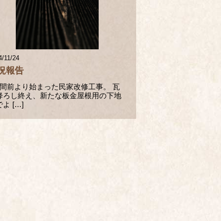
4/11/24
況報告
週間前より始まった民家改修工事。 瓦
降ろし終え、新たな板金屋根用の下地
よ […]