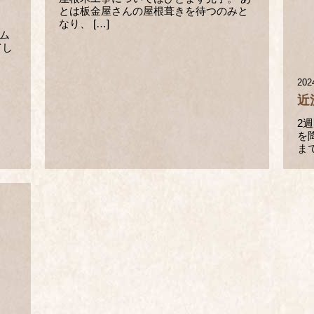
とは板金屋さんの屋根葺きを待つのみと
なり、 […]
ム
てし
202
近
2
を
まで