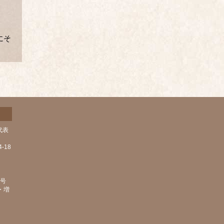
にそ
代表
-18
1号
・増