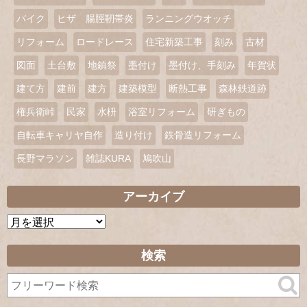
バイク
ヒザ 腸脛靭帯炎
ランニングウオッチ
リフォーム
ロードレース
住宅新築工事
刻み
古材
図面
土台敷
地鎮祭
墨付け
墨付け、手刻み
年賀状
建て方
建前
建方
建築模型
断熱工事
森林鉄道跡
権兵衛峠
民家
水枡
浴室リフォーム
研ぎもの
自転車キャリヤ自作
造り付け
鉄骨造リフォーム
長野マラソン
雑誌KURA
鳩吹山
アーカイブ
ア
ー
カ
検索
イ
ブ