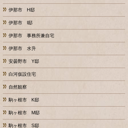
伊那市 H邸
伊那市 I邸
伊那市 事務所兼自宅
伊那市 水升
安曇野市 Y邸
白河仮設住宅
自然観察
駒ヶ根市 K邸
駒ヶ根市 M邸
駒ヶ根市 S邸