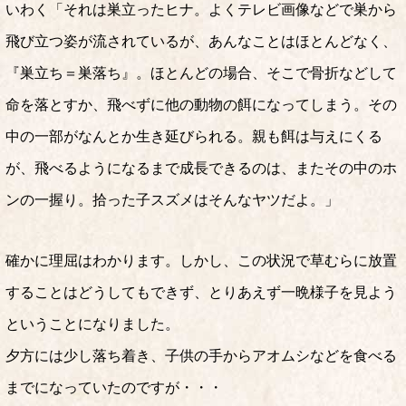
いわく「それは巣立ったヒナ。よくテレビ画像などで巣から
飛び立つ姿が流されているが、あんなことはほとんどなく、
『巣立ち＝巣落ち』。ほとんどの場合、そこで骨折などして
命を落とすか、飛べずに他の動物の餌になってしまう。その
中の一部がなんとか生き延びられる。親も餌は与えにくる
が、飛べるようになるまで成長できるのは、またその中のホ
ンの一握り。拾った子スズメはそんなヤツだよ。」
確かに理屈はわかります。しかし、この状況で草むらに放置
することはどうしてもできず、とりあえず一晩様子を見よう
ということになりました。
夕方には少し落ち着き、子供の手からアオムシなどを食べる
までになっていたのですが・・・