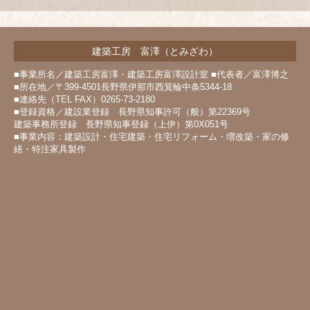
建築工房 富澤（とみざわ）
■事業所名／建築工房富澤・建築工房富澤設計室 ■代表者／富澤博之
■所在地／〒399-4501長野県伊那市西箕輪中条5344-18
■連絡先（TEL FAX）0265-73-2180
■登録資格／建設業登録 長野県知事許可（般）第22369号
建築事務所登録 長野県知事登録（上伊）第0X051号
■事業内容：建築設計・住宅建築・住宅リフォーム・増改築・家の修
繕・特注家具製作