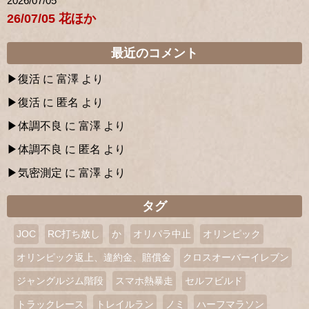
2026/07/05
26/07/05 花ほか
最近のコメント
復活
に
富澤
より
復活
に
匿名
より
体調不良
に
富澤
より
体調不良
に
匿名
より
気密測定
に
富澤
より
タグ
JOC
RC打ち放し
か
オリパラ中止
オリンピック
オリンピック返上、違約金、賠償金
クロスオーバーイレブン
ジャングルジム階段
スマホ熱暴走
セルフビルド
トラックレース
トレイルラン
ノミ
ハーフマラソン