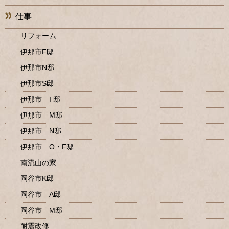
仕事
リフォーム
伊那市F邸
伊那市N邸
伊那市S邸
伊那市 I 邸
伊那市 M邸
伊那市 N邸
伊那市 O・F邸
南流山の家
岡谷市K邸
岡谷市 A邸
岡谷市 M邸
耐震改修