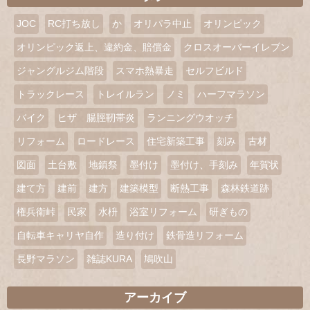
JOC
RC打ち放し
か
オリパラ中止
オリンピック
オリンピック返上、違約金、賠償金
クロスオーバーイレブン
ジャングルジム階段
スマホ熱暴走
セルフビルド
トラックレース
トレイルラン
ノミ
ハーフマラソン
バイク
ヒザ 腸脛靭帯炎
ランニングウオッチ
リフォーム
ロードレース
住宅新築工事
刻み
古材
図面
土台敷
地鎮祭
墨付け
墨付け、手刻み
年賀状
建て方
建前
建方
建築模型
断熱工事
森林鉄道跡
権兵衛峠
民家
水枡
浴室リフォーム
研ぎもの
自転車キャリヤ自作
造り付け
鉄骨造リフォーム
長野マラソン
雑誌KURA
鳩吹山
アーカイブ