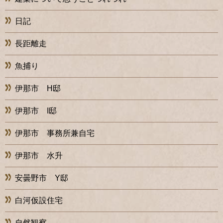
日記
長距離走
魚捕り
伊那市 H邸
伊那市 I邸
伊那市 事務所兼自宅
伊那市 水升
安曇野市 Y邸
白河仮設住宅
自然観察