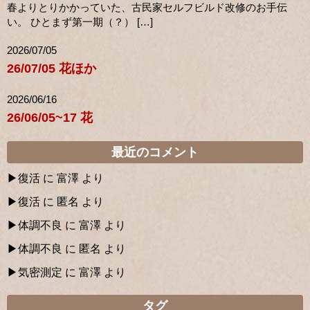
春よりとりかかっていた、古民家セルフビルド改修のお手伝
い。 ひとまず第一期（？） […]
2026/07/05
26/07/05 花ほか
2026/06/16
26/06/05~17 花
最近のコメント
復活
に
富澤
より
復活
に
匿名
より
体調不良
に
富澤
より
体調不良
に
匿名
より
気密測定
に
富澤
より
タグ