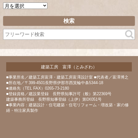
ア
ー
カ
検索
イ
ブ
建築工房 富澤（とみざわ）
■事業所名／建築工房富澤・建築工房富澤設計室 ■代表者／富澤博之
■所在地／〒399-4501長野県伊那市西箕輪中条5344-18
■連絡先（TEL FAX）0265-73-2180
■登録資格／建設業登録 長野県知事許可（般）第22369号
建築事務所登録 長野県知事登録（上伊）第0X051号
■事業内容：建築設計・住宅建築・住宅リフォーム・増改築・家の修
繕・特注家具製作