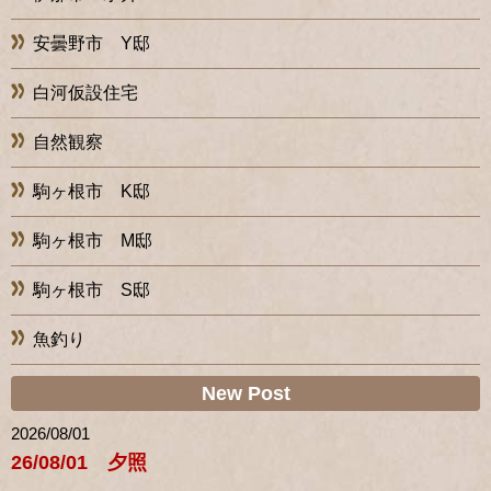
安曇野市 Y邸
白河仮設住宅
自然観察
駒ヶ根市 K邸
駒ヶ根市 M邸
駒ヶ根市 S邸
魚釣り
New Post
2026/08/01
26/08/01 夕照