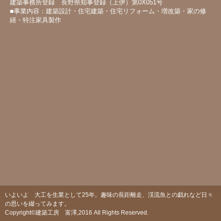
建築事務所登録 長野県知事登録（上伊）第0X051号
■事業内容：建築設計・住宅建築・住宅リフォーム・増改築・家の修
繕・特注家具製作
いよいよ 大工を生業として25年。趣味の長距離走、渓流魚との戯れなど日々
の思いを綴ってみます。
Copyright©建築工房 富澤,2016 All Rights Reserved.