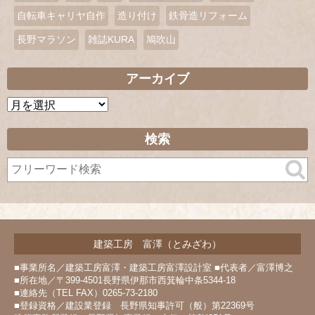
自転車キャリヤ自作
造り付け
鉄骨造リフォーム
長野マラソン
雑誌KURA
鳩吹山
アーカイブ
ア
ー
カ
検索
イ
ブ
建築工房 富澤（とみざわ）
■事業所名／建築工房富澤・建築工房富澤設計室 ■代表者／富澤博之
■所在地／〒399-4501長野県伊那市西箕輪中条5344-18
■連絡先（TEL FAX）0265-73-2180
■登録資格／建設業登録 長野県知事許可（般）第22369号