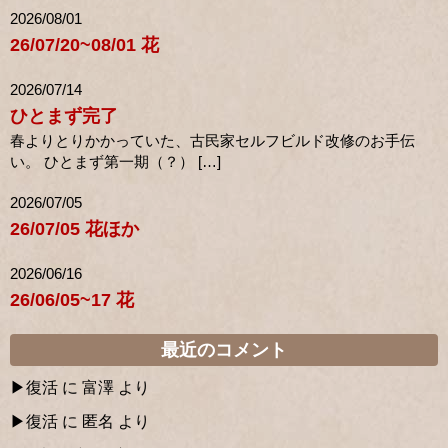
2026/08/01
26/07/20~08/01 花
2026/07/14
ひとまず完了
春よりとりかかっていた、古民家セルフビルド改修のお手伝
い。 ひとまず第一期（？） […]
2026/07/05
26/07/05 花ほか
2026/06/16
26/06/05~17 花
最近のコメント
復活
に
富澤
より
復活
に
匿名
より