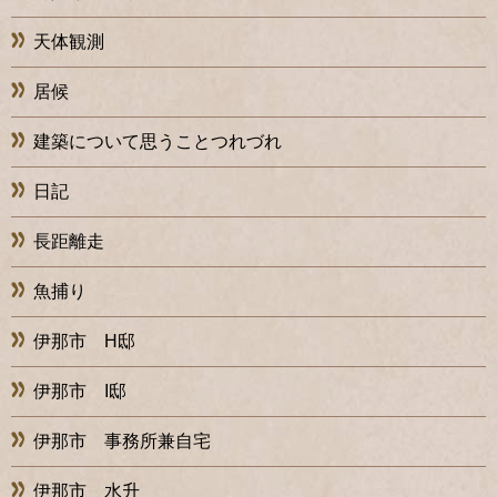
天体観測
居候
建築について思うことつれづれ
日記
長距離走
魚捕り
伊那市 H邸
伊那市 I邸
伊那市 事務所兼自宅
伊那市 水升