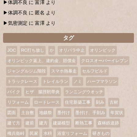
体調不良
に
富澤
より
体調不良
に
匿名
より
気密測定
に
富澤
より
タグ
JOC
RC打ち放し
か
オリパラ中止
オリンピック
オリンピック返上、違約金、賠償金
クロスオーバーイレブン
ジャングルジム階段
スマホ熱暴走
セルフビルド
トラックレース
トレイルラン
ノミ
ハーフマラソン
バイク
ヒザ 腸脛靭帯炎
ランニングウオッチ
リフォーム
ロードレース
住宅新築工事
刻み
古材
図面
土台敷
地鎮祭
墨付け
墨付け、手刻み
年賀状
建て方
建前
建方
建築模型
断熱工事
森林鉄道跡
権兵衛峠
民家
水枡
浴室リフォーム
研ぎもの