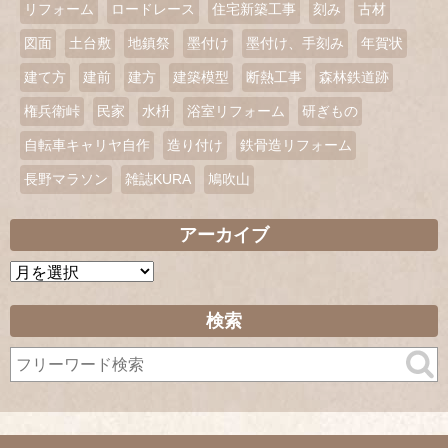
リフォーム
ロードレース
住宅新築工事
刻み
古材
図面
土台敷
地鎮祭
墨付け
墨付け、手刻み
年賀状
建て方
建前
建方
建築模型
断熱工事
森林鉄道跡
権兵衛峠
民家
水枡
浴室リフォーム
研ぎもの
自転車キャリヤ自作
造り付け
鉄骨造リフォーム
長野マラソン
雑誌KURA
鳩吹山
アーカイブ
ア
ー
カ
検索
イ
ブ