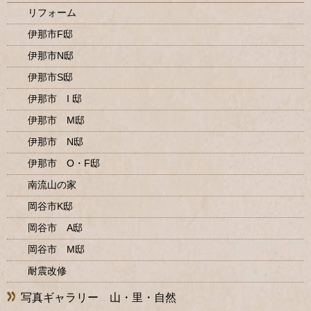
リフォーム
伊那市F邸
伊那市N邸
伊那市S邸
伊那市 I 邸
伊那市 M邸
伊那市 N邸
伊那市 O・F邸
南流山の家
岡谷市K邸
岡谷市 A邸
岡谷市 M邸
耐震改修
写真ギャラリー 山・里・自然