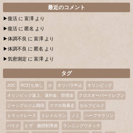
最近のコメント
復活
に
富澤
より
復活
に
匿名
より
体調不良
に
富澤
より
体調不良
に
匿名
より
気密測定
に
富澤
より
タグ
JOC
RC打ち放し
か
オリパラ中止
オリンピック
オリンピック返上、違約金、賠償金
クロスオーバーイレブン
ジャングルジム階段
スマホ熱暴走
セルフビルド
トラックレース
トレイルラン
ノミ
ハーフマラソン
バイク
ヒザ 腸脛靭帯炎
ランニングウオッチ