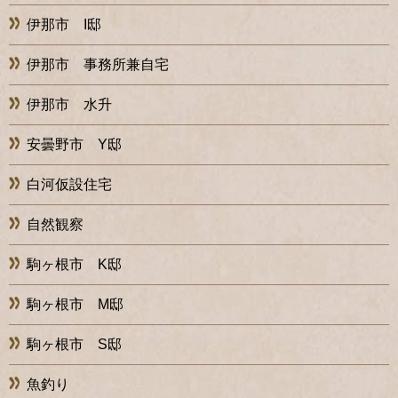
伊那市 I邸
伊那市 事務所兼自宅
伊那市 水升
安曇野市 Y邸
白河仮設住宅
自然観察
駒ヶ根市 K邸
駒ヶ根市 M邸
駒ヶ根市 S邸
魚釣り