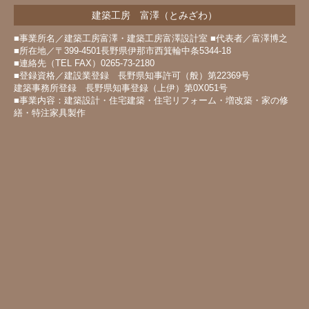
建築工房 富澤（とみざわ）
■事業所名／建築工房富澤・建築工房富澤設計室 ■代表者／富澤博之
■所在地／〒399-4501長野県伊那市西箕輪中条5344-18
■連絡先（TEL FAX）0265-73-2180
■登録資格／建設業登録 長野県知事許可（般）第22369号
建築事務所登録 長野県知事登録（上伊）第0X051号
■事業内容：建築設計・住宅建築・住宅リフォーム・増改築・家の修
繕・特注家具製作