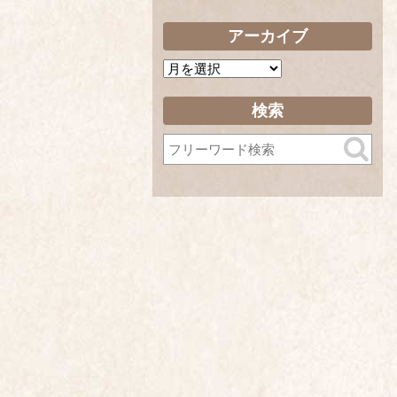
アーカイブ
ア
ー
カ
検索
イ
ブ