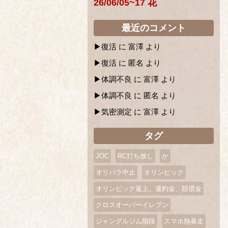
26/06/05~17 花
最近のコメント
復活
に
富澤
より
復活
に
匿名
より
体調不良
に
富澤
より
体調不良
に
匿名
より
気密測定
に
富澤
より
タグ
JOC
RC打ち放し
か
オリパラ中止
オリンピック
オリンピック返上、違約金、賠償金
クロスオーバーイレブン
ジャングルジム階段
スマホ熱暴走