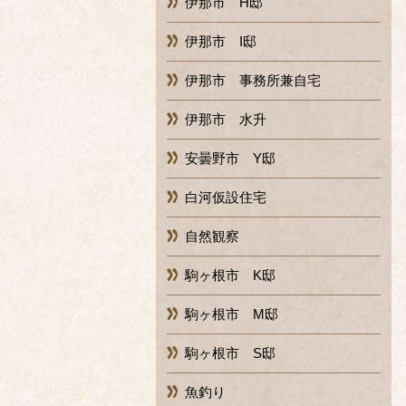
伊那市 H邸
伊那市 I邸
伊那市 事務所兼自宅
伊那市 水升
安曇野市 Y邸
白河仮設住宅
自然観察
駒ヶ根市 K邸
駒ヶ根市 M邸
駒ヶ根市 S邸
魚釣り