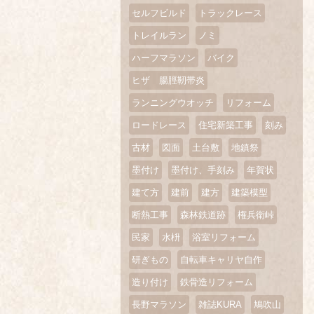
セルフビルド
トラックレース
トレイルラン
ノミ
ハーフマラソン
バイク
ヒザ 腸脛靭帯炎
ランニングウオッチ
リフォーム
ロードレース
住宅新築工事
刻み
古材
図面
土台敷
地鎮祭
墨付け
墨付け、手刻み
年賀状
建て方
建前
建方
建築模型
断熱工事
森林鉄道跡
権兵衛峠
民家
水枡
浴室リフォーム
研ぎもの
自転車キャリヤ自作
造り付け
鉄骨造リフォーム
長野マラソン
雑誌KURA
鳩吹山