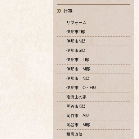
仕事
リフォーム
伊那市F邸
伊那市N邸
伊那市S邸
伊那市 I 邸
伊那市 M邸
伊那市 N邸
伊那市 O・F邸
南流山の家
岡谷市K邸
岡谷市 A邸
岡谷市 M邸
耐震改修