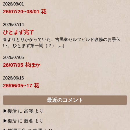
2026/08/01
26/07/20~08/01 花
2026/07/14
ひとまず完了
春よりとりかかっていた、古民家セルフビルド改修のお手伝
い。 ひとまず第一期（？） […]
2026/07/05
26/07/05 花ほか
2026/06/16
26/06/05~17 花
最近のコメント
復活
に
富澤
より
復活
に
匿名
より