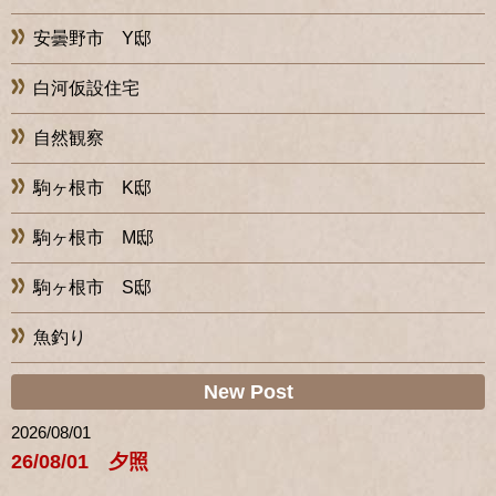
安曇野市 Y邸
白河仮設住宅
自然観察
駒ヶ根市 K邸
駒ヶ根市 M邸
駒ヶ根市 S邸
魚釣り
New Post
2026/08/01
26/08/01 夕照