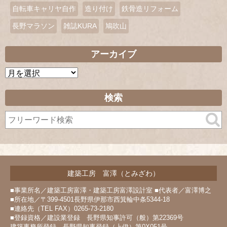
自転車キャリヤ自作
造り付け
鉄骨造リフォーム
長野マラソン
雑誌KURA
鳩吹山
アーカイブ
ア
ー
カ
検索
イ
ブ
建築工房 富澤（とみざわ）
■事業所名／建築工房富澤・建築工房富澤設計室 ■代表者／富澤博之
■所在地／〒399-4501長野県伊那市西箕輪中条5344-18
■連絡先（TEL FAX）0265-73-2180
■登録資格／建設業登録 長野県知事許可（般）第22369号
建築事務所登録 長野県知事登録（上伊）第0X051号