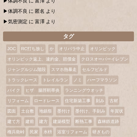
体調不良
に
富澤
より
体調不良
に
匿名
より
気密測定
に
富澤
より
タグ
JOC
RC打ち放し
か
オリパラ中止
オリンピック
オリンピック返上、違約金、賠償金
クロスオーバーイレブン
ジャングルジム階段
スマホ熱暴走
セルフビルド
トラックレース
トレイルラン
ノミ
ハーフマラソン
バイク
ヒザ 腸脛靭帯炎
ランニングウオッチ
リフォーム
ロードレース
住宅新築工事
刻み
古材
図面
土台敷
地鎮祭
墨付け
墨付け、手刻み
年賀状
建て方
建前
建方
建築模型
断熱工事
森林鉄道跡
権兵衛峠
民家
水枡
浴室リフォーム
研ぎもの