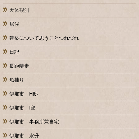
天体観測
居候
建築について思うことつれづれ
日記
長距離走
魚捕り
伊那市 H邸
伊那市 I邸
伊那市 事務所兼自宅
伊那市 水升