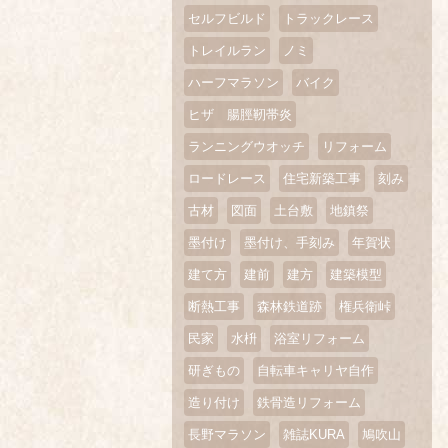
セルフビルド
トラックレース
トレイルラン
ノミ
ハーフマラソン
バイク
ヒザ 腸脛靭帯炎
ランニングウオッチ
リフォーム
ロードレース
住宅新築工事
刻み
古材
図面
土台敷
地鎮祭
墨付け
墨付け、手刻み
年賀状
建て方
建前
建方
建築模型
断熱工事
森林鉄道跡
権兵衛峠
民家
水枡
浴室リフォーム
研ぎもの
自転車キャリヤ自作
造り付け
鉄骨造リフォーム
長野マラソン
雑誌KURA
鳩吹山