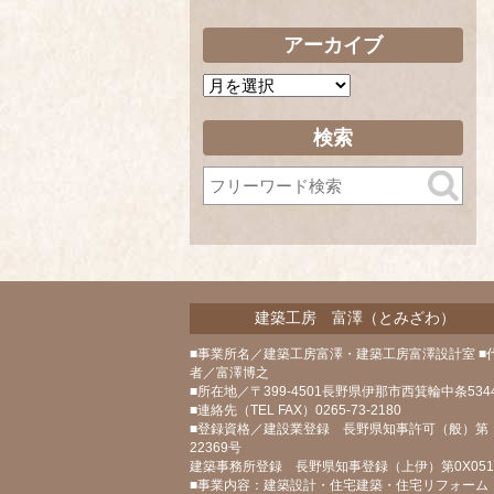
アーカイブ
ア
ー
カ
検索
イ
ブ
建築工房 富澤（とみざわ）
■事業所名／建築工房富澤・建築工房富澤設計室 ■
者／富澤博之
■所在地／〒399-4501長野県伊那市西箕輪中条5344
■連絡先（TEL FAX）0265-73-2180
■登録資格／建設業登録 長野県知事許可（般）第
22369号
建築事務所登録 長野県知事登録（上伊）第0X05
■事業内容：建築設計・住宅建築・住宅リフォーム