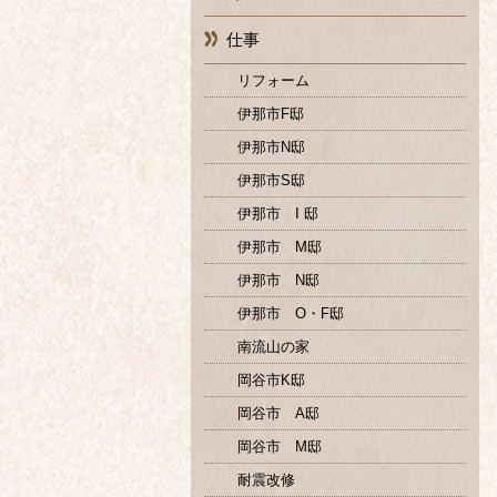
仕事
リフォーム
伊那市F邸
伊那市N邸
伊那市S邸
伊那市 I 邸
伊那市 M邸
伊那市 N邸
伊那市 O・F邸
南流山の家
岡谷市K邸
岡谷市 A邸
岡谷市 M邸
耐震改修