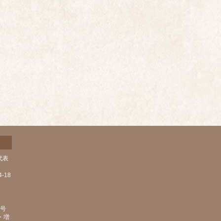
代表
-18
1号
・増