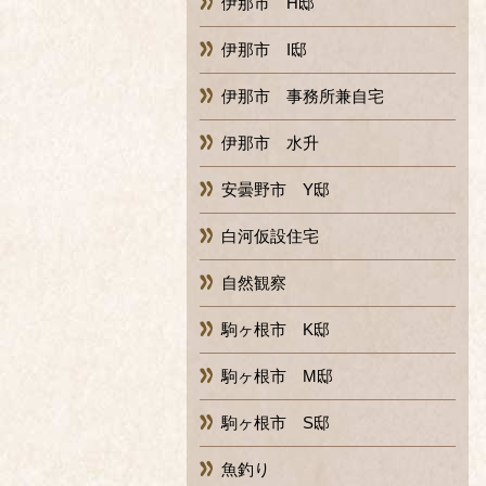
伊那市 H邸
伊那市 I邸
伊那市 事務所兼自宅
伊那市 水升
安曇野市 Y邸
白河仮設住宅
自然観察
駒ヶ根市 K邸
駒ヶ根市 M邸
駒ヶ根市 S邸
魚釣り