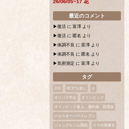
26/06/05~17 花
最近のコメント
復活
に
富澤
より
復活
に
匿名
より
体調不良
に
富澤
より
体調不良
に
匿名
より
気密測定
に
富澤
より
タグ
JOC
RC打ち放し
か
オリパラ中止
オリンピック
オリンピック返上、違約金、賠償金
クロスオーバーイレブン
ジャングルジム階段
スマホ熱暴走