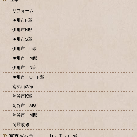
リフォーム
伊那市F邸
伊那市N邸
伊那市S邸
伊那市 I 邸
伊那市 M邸
伊那市 N邸
伊那市 O・F邸
南流山の家
岡谷市K邸
岡谷市 A邸
岡谷市 M邸
耐震改修
写真ギャラリー 山・里・自然