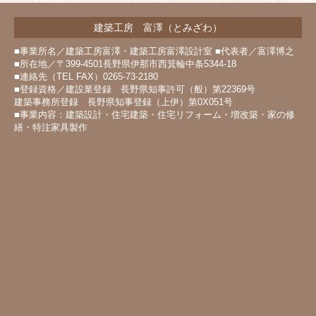
建築工房 富澤（とみざわ）
■事業所名／建築工房富澤・建築工房富澤設計室 ■代表者／富澤博之
■所在地／〒399-4501長野県伊那市西箕輪中条5344-18
■連絡先（TEL FAX）0265-73-2180
■登録資格／建設業登録 長野県知事許可（般）第22369号
建築事務所登録 長野県知事登録（上伊）第0X051号
■事業内容：建築設計・住宅建築・住宅リフォーム・増改築・家の修
繕・特注家具製作