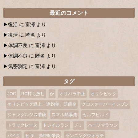
最近のコメント
復活
に
富澤
より
復活
に
匿名
より
体調不良
に
富澤
より
体調不良
に
匿名
より
気密測定
に
富澤
より
タグ
JOC
RC打ち放し
か
オリパラ中止
オリンピック
オリンピック返上、違約金、賠償金
クロスオーバーイレブン
ジャングルジム階段
スマホ熱暴走
セルフビルド
トラックレース
トレイルラン
ノミ
ハーフマラソン
バイク
ヒザ 腸脛靭帯炎
ランニングウオッチ