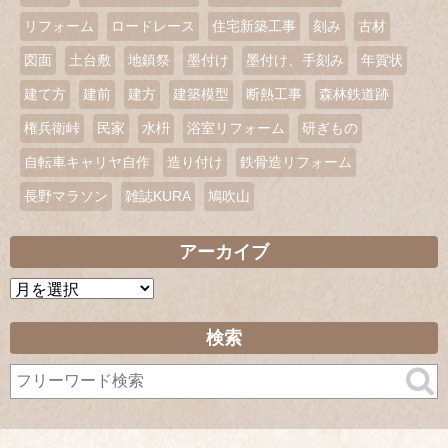
リフォーム
ロードレース
住宅新築工事
刻み
古材
図面
土台敷
地鎮祭
墨付け
墨付け、手刻み
年賀状
建て方
建前
建方
建築模型
断熱工事
森林鉄道跡
権兵衛峠
民家
水枡
浴室リフォーム
研ぎもの
自転車キャリヤ自作
造り付け
鉄骨造リフォーム
長野マラソン
雑誌KURA
鳩吹山
アーカイブ
ア
ー
カ
検索
イ
ブ