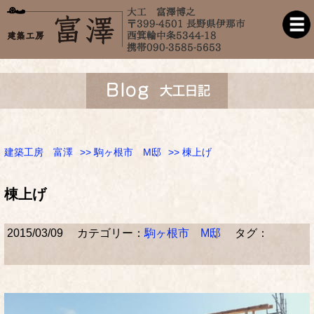
建築工房 富澤
>>
駒ヶ根市 M邸
>> 棟上げ
棟上げ
2015/03/09
カテゴリー：
駒ヶ根市 M邸
タグ：