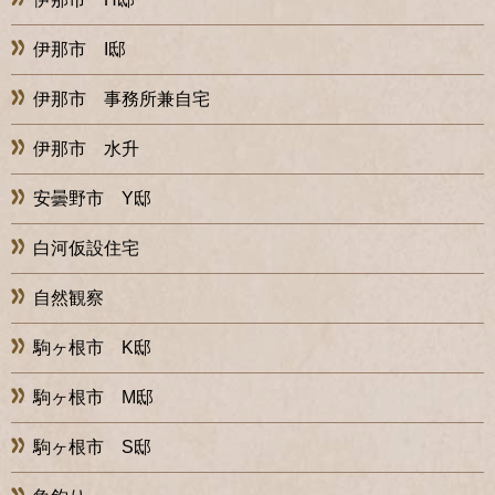
伊那市 I邸
伊那市 事務所兼自宅
伊那市 水升
安曇野市 Y邸
白河仮設住宅
自然観察
駒ヶ根市 K邸
駒ヶ根市 M邸
駒ヶ根市 S邸