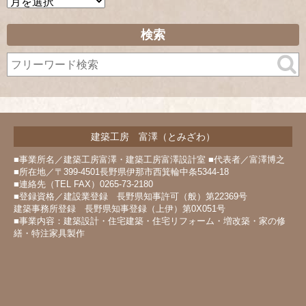
ア
ー
カ
検索
イ
ブ
建築工房 富澤（とみざわ）
■事業所名／建築工房富澤・建築工房富澤設計室 ■代表者／富澤博之
■所在地／〒399-4501長野県伊那市西箕輪中条5344-18
■連絡先（TEL FAX）0265-73-2180
■登録資格／建設業登録 長野県知事許可（般）第22369号
建築事務所登録 長野県知事登録（上伊）第0X051号
■事業内容：建築設計・住宅建築・住宅リフォーム・増改築・家の修
繕・特注家具製作