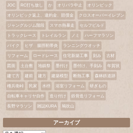
JOC
RC打ち放し
か
オリパラ中止
オリンピック
オリンピック返上、違約金、賠償金
クロスオーバーイレブン
ジャングルジム階段
スマホ熱暴走
セルフビルド
トラックレース
トレイルラン
ノミ
ハーフマラソン
バイク
ヒザ 腸脛靭帯炎
ランニングウオッチ
リフォーム
ロードレース
住宅新築工事
刻み
古材
図面
土台敷
地鎮祭
墨付け
墨付け、手刻み
年賀状
建て方
建前
建方
建築模型
断熱工事
森林鉄道跡
権兵衛峠
民家
水枡
浴室リフォーム
研ぎもの
自転車キャリヤ自作
造り付け
鉄骨造リフォーム
長野マラソン
雑誌KURA
鳩吹山
アーカイブ