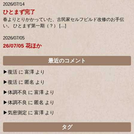
2026/07/14
ひとまず完了
春よりとりかかっていた、古民家セルフビルド改修のお手伝
い。 ひとまず第一期（？） […]
2026/07/05
26/07/05 花ほか
最近のコメント
復活
に
富澤
より
復活
に
匿名
より
体調不良
に
富澤
より
体調不良
に
匿名
より
気密測定
に
富澤
より
タグ