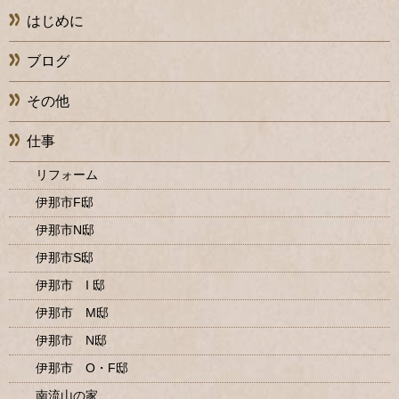
はじめに
ブログ
その他
仕事
リフォーム
伊那市F邸
伊那市N邸
伊那市S邸
伊那市 I 邸
伊那市 M邸
伊那市 N邸
伊那市 O・F邸
南流山の家