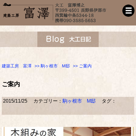
建築工房 富澤
>>
駒ヶ根市 M邸
>> ご案内
ご案内
2015/11/25
カテゴリー：
駒ヶ根市 M邸
タグ：