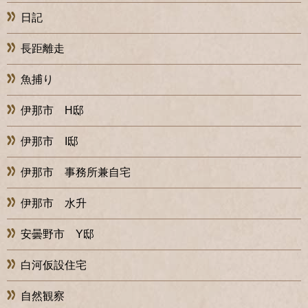
日記
長距離走
魚捕り
伊那市 H邸
伊那市 I邸
伊那市 事務所兼自宅
伊那市 水升
安曇野市 Y邸
白河仮設住宅
自然観察