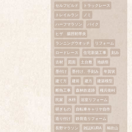
セルフビルド
トラックレース
トレイルラン
ノミ
ハーフマラソン
バイク
ヒザ 腸脛靭帯炎
ランニングウオッチ
リフォーム
ロードレース
住宅新築工事
刻み
古材
図面
土台敷
地鎮祭
墨付け
墨付け、手刻み
年賀状
建て方
建前
建方
建築模型
断熱工事
森林鉄道跡
権兵衛峠
民家
水枡
浴室リフォーム
研ぎもの
自転車キャリヤ自作
造り付け
鉄骨造リフォーム
長野マラソン
雑誌KURA
鳩吹山