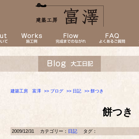
建築工房 富澤
>>
ブログ
>>
日記
>> 餅つき
餅つき
2009/12/31
カテゴリー：
日記
タグ：