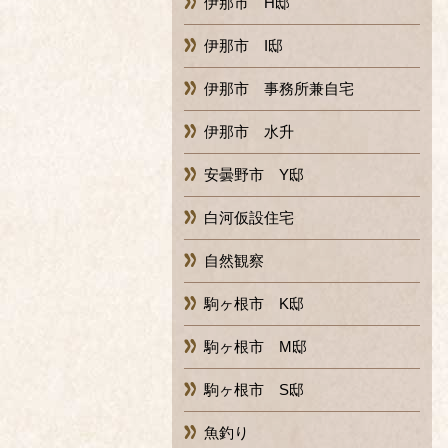
伊那市 H邸
伊那市 I邸
伊那市 事務所兼自宅
伊那市 水升
安曇野市 Y邸
白河仮設住宅
自然観察
駒ヶ根市 K邸
駒ヶ根市 M邸
駒ヶ根市 S邸
魚釣り