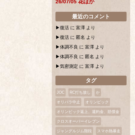
26/07/05 花ほか
最近のコメント
復活
に
富澤
より
復活
に
匿名
より
体調不良
に
富澤
より
体調不良
に
匿名
より
気密測定
に
富澤
より
タグ
JOC
RC打ち放し
か
オリパラ中止
オリンピック
オリンピック返上、違約金、賠償金
クロスオーバーイレブン
ジャングルジム階段
スマホ熱暴走