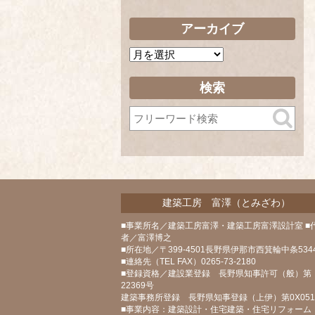
アーカイブ
ア
ー
カ
検索
イ
ブ
建築工房 富澤（とみざわ）
■事業所名／建築工房富澤・建築工房富澤設計室 ■
者／富澤博之
■所在地／〒399-4501長野県伊那市西箕輪中条5344
■連絡先（TEL FAX）0265-73-2180
■登録資格／建設業登録 長野県知事許可（般）第
22369号
建築事務所登録 長野県知事登録（上伊）第0X05
■事業内容：建築設計・住宅建築・住宅リフォーム