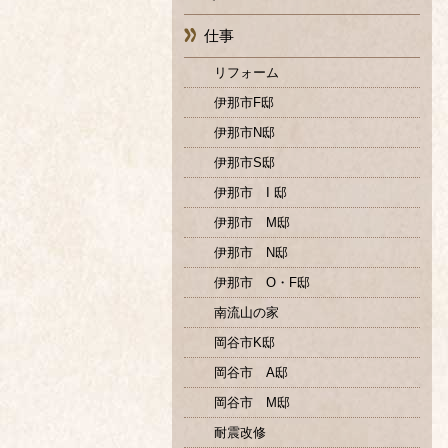
仕事
リフォーム
伊那市F邸
伊那市N邸
伊那市S邸
伊那市 I 邸
伊那市 M邸
伊那市 N邸
伊那市 O・F邸
南流山の家
岡谷市K邸
岡谷市 A邸
岡谷市 M邸
耐震改修