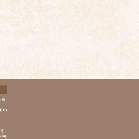
代表
-18
1号
・増