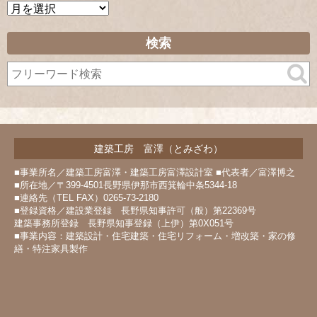
ア
ー
カ
検索
イ
ブ
建築工房 富澤（とみざわ）
■事業所名／建築工房富澤・建築工房富澤設計室 ■代表者／富澤博之
■所在地／〒399-4501長野県伊那市西箕輪中条5344-18
■連絡先（TEL FAX）0265-73-2180
■登録資格／建設業登録 長野県知事許可（般）第22369号
建築事務所登録 長野県知事登録（上伊）第0X051号
■事業内容：建築設計・住宅建築・住宅リフォーム・増改築・家の修
繕・特注家具製作