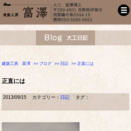
建築工房 富澤
>>
ブログ
>>
日記
>> 正直には
正直には
2013/09/15
カテゴリー：
日記
タグ：