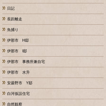
日記
長距離走
魚捕り
伊那市 H邸
伊那市 I邸
伊那市 事務所兼自宅
伊那市 水升
安曇野市 Y邸
白河仮設住宅
自然観察