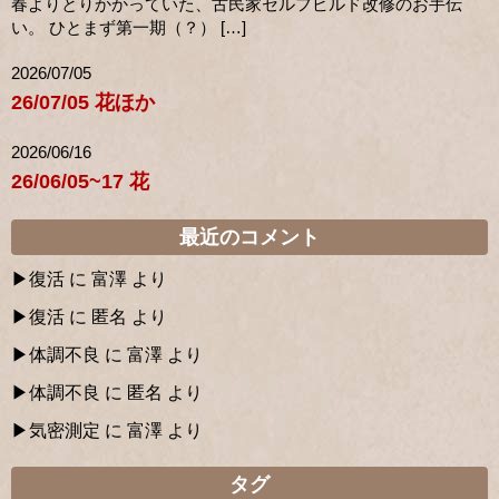
春よりとりかかっていた、古民家セルフビルド改修のお手伝
い。 ひとまず第一期（？） […]
2026/07/05
26/07/05 花ほか
2026/06/16
26/06/05~17 花
最近のコメント
復活
に
富澤
より
復活
に
匿名
より
体調不良
に
富澤
より
体調不良
に
匿名
より
気密測定
に
富澤
より
タグ