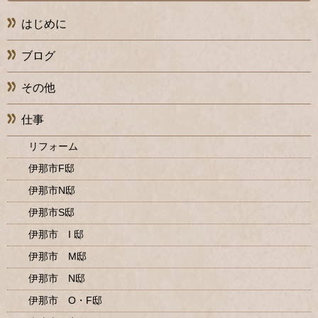
はじめに
ブログ
その他
仕事
リフォーム
伊那市F邸
伊那市N邸
伊那市S邸
伊那市 I 邸
伊那市 M邸
伊那市 N邸
伊那市 O・F邸