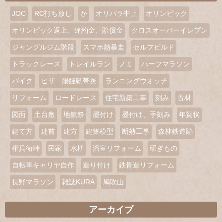
JOC
RC打ち放し
か
オリパラ中止
オリンピック
オリンピック返上、違約金、賠償金
クロスオーバーイレブン
ジャングルジム階段
スマホ熱暴走
セルフビルド
トラックレース
トレイルラン
ノミ
ハーフマラソン
バイク
ヒザ 腸脛靭帯炎
ランニングウオッチ
リフォーム
ロードレース
住宅新築工事
刻み
古材
図面
土台敷
地鎮祭
墨付け
墨付け、手刻み
年賀状
建て方
建前
建方
建築模型
断熱工事
森林鉄道跡
権兵衛峠
民家
水枡
浴室リフォーム
研ぎもの
自転車キャリヤ自作
造り付け
鉄骨造リフォーム
長野マラソン
雑誌KURA
鳩吹山
アーカイブ