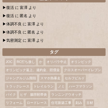
復活
に
富澤
より
復活
に
匿名
より
体調不良
に
富澤
より
体調不良
に
匿名
より
気密測定
に
富澤
より
タグ
JOC
RC打ち放し
か
オリパラ中止
オリンピック
オリンピック返上、違約金、賠償金
クロスオーバーイレブン
ジャングルジム階段
スマホ熱暴走
セルフビルド
トラックレース
トレイルラン
ノミ
ハーフマラソン
バイク
ヒザ 腸脛靭帯炎
ランニングウオッチ
リフォーム
ロードレース
住宅新築工事
刻み
古材