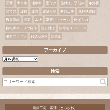
図面
土台敷
地鎮祭
墨付け
墨付け、手刻み
年賀状
建て方
建前
建方
建築模型
断熱工事
森林鉄道跡
権兵衛峠
民家
水枡
浴室リフォーム
研ぎもの
自転車キャリヤ自作
造り付け
鉄骨造リフォーム
長野マラソン
雑誌KURA
鳩吹山
アーカイブ
ア
ー
カ
検索
イ
ブ
建築工房 富澤（とみざわ）