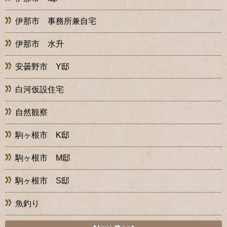
伊那市 事務所兼自宅
伊那市 水升
安曇野市 Y邸
白河仮設住宅
自然観察
駒ヶ根市 K邸
駒ヶ根市 M邸
駒ヶ根市 S邸
魚釣り