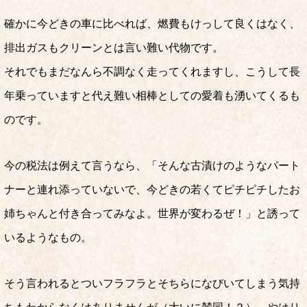
確かに今どきの車に比べれば、燃費もけっして良くはなく、
排出ガスもクリーンとは言い難い代物です。
それでもまだなんら不調なく走ってくれますし、こうして長
年乗っていますと代え難い相棒としての愛着も湧いてくるも
のです。
今の税法は例えて言うなら、「そんな古漬けのようなパート
ナーと連れ添っていないで、今どきの若くてピチピチしたお
姉ちゃんと付き合ってみなよ。世界が変わるぜ！」と誘って
いるようなもの。
そう言われるとついフラフラとそちらになびいてしまう気持