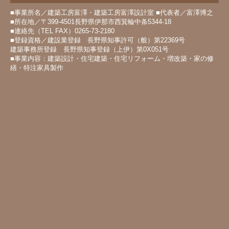
■事業所名／建築工房富澤・建築工房富澤設計室 ■代表者／富澤博之
■所在地／〒399-4501長野県伊那市西箕輪中条5344-18
■連絡先（TEL FAX）0265-73-2180
■登録資格／建設業登録 長野県知事許可（般）第22369号
建築事務所登録 長野県知事登録（上伊）第0X051号
■事業内容：建築設計・住宅建築・住宅リフォーム・増改築・家の修
繕・特注家具製作