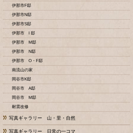
伊那市F邸
伊那市N邸
伊那市S邸
伊那市 I 邸
伊那市 M邸
伊那市 N邸
伊那市 O・F邸
南流山の家
岡谷市K邸
岡谷市 A邸
岡谷市 M邸
耐震改修
写真ギャラリー 山・里・自然
写真ギャラリー 日常の一コマ