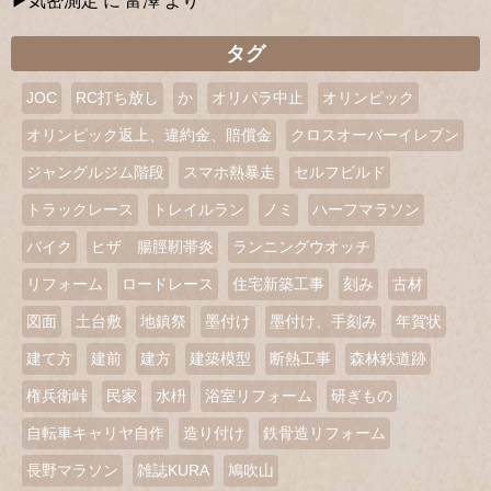
気密測定
に
富澤
より
タグ
JOC
RC打ち放し
か
オリパラ中止
オリンピック
オリンピック返上、違約金、賠償金
クロスオーバーイレブン
ジャングルジム階段
スマホ熱暴走
セルフビルド
トラックレース
トレイルラン
ノミ
ハーフマラソン
バイク
ヒザ 腸脛靭帯炎
ランニングウオッチ
リフォーム
ロードレース
住宅新築工事
刻み
古材
図面
土台敷
地鎮祭
墨付け
墨付け、手刻み
年賀状
建て方
建前
建方
建築模型
断熱工事
森林鉄道跡
権兵衛峠
民家
水枡
浴室リフォーム
研ぎもの
自転車キャリヤ自作
造り付け
鉄骨造リフォーム
長野マラソン
雑誌KURA
鳩吹山