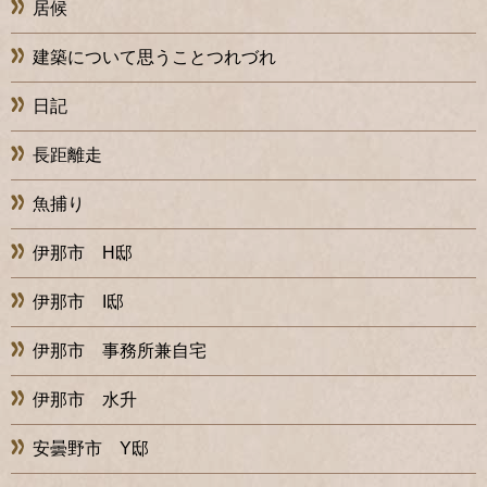
居候
建築について思うことつれづれ
日記
長距離走
魚捕り
伊那市 H邸
伊那市 I邸
伊那市 事務所兼自宅
伊那市 水升
安曇野市 Y邸