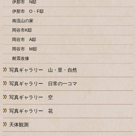
伊那市 N邸
伊那市 O・F邸
南流山の家
岡谷市K邸
岡谷市 A邸
岡谷市 M邸
耐震改修
写真ギャラリー 山・里・自然
写真ギャラリー 日常の一コマ
写真ギャラリー 空
写真ギャラリー 花
天体観測