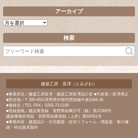
アーカイブ
ア
ー
カ
検索
イ
ブ
建築工房 富澤（とみざわ）
■事業所名／建築工房富澤・建築工房富澤設計室 ■代表者／富澤博之
■所在地／〒399-4501長野県伊那市西箕輪中条5344-18
■連絡先（TEL FAX）0265-73-2180
■登録資格／建設業登録 長野県知事許可（般）第22369号
建築事務所登録 長野県知事登録（上伊）第0X051号
■事業内容：建築設計・住宅建築・住宅リフォーム・増改築・家の修
繕・特注家具製作