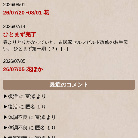
2026/08/01
26/07/20~08/01 花
2026/07/14
ひとまず完了
春よりとりかかっていた、古民家セルフビルド改修のお手伝
い。 ひとまず第一期（？） […]
2026/07/05
26/07/05 花ほか
最近のコメント
復活
に
富澤
より
復活
に
匿名
より
体調不良
に
富澤
より
体調不良
に
匿名
より