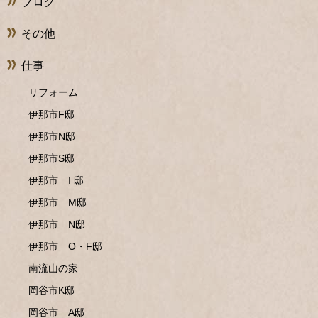
ブログ
その他
仕事
リフォーム
伊那市F邸
伊那市N邸
伊那市S邸
伊那市 I 邸
伊那市 M邸
伊那市 N邸
伊那市 O・F邸
南流山の家
岡谷市K邸
岡谷市 A邸