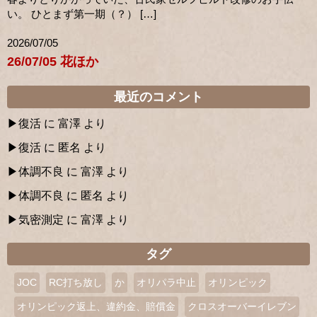
い。 ひとまず第一期（？） […]
2026/07/05
26/07/05 花ほか
最近のコメント
復活
に
富澤
より
復活
に
匿名
より
体調不良
に
富澤
より
体調不良
に
匿名
より
気密測定
に
富澤
より
タグ
JOC
RC打ち放し
か
オリパラ中止
オリンピック
オリンピック返上、違約金、賠償金
クロスオーバーイレブン