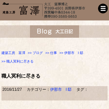
建築工房 富澤
>>
ブログ
>>
仕事
>>
伊那市 I 邸
>> 職人冥利に尽きる
職人冥利に尽きる
2016/11/27
カテゴリー：
伊那市 I 邸
タグ：