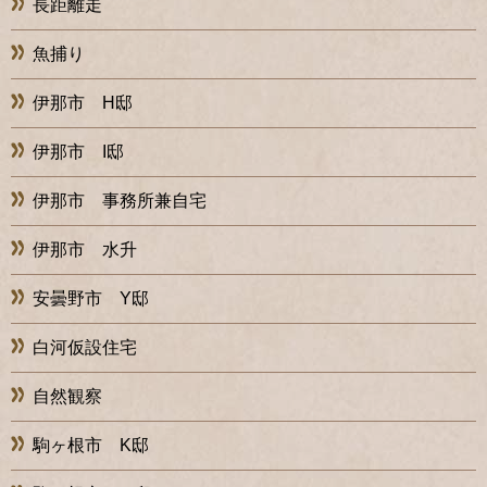
長距離走
魚捕り
伊那市 H邸
伊那市 I邸
伊那市 事務所兼自宅
伊那市 水升
安曇野市 Y邸
白河仮設住宅
自然観察
駒ヶ根市 K邸