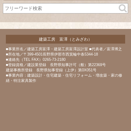
イ
ブ
建築工房 富澤（とみざわ）
■事業所名／建築工房富澤・建築工房富澤設計室 ■代表者／富澤博之
■所在地／〒399-4501長野県伊那市西箕輪中条5344-18
■連絡先（TEL FAX）0265-73-2180
■登録資格／建設業登録 長野県知事許可（般）第22369号
建築事務所登録 長野県知事登録（上伊）第0X051号
■事業内容：建築設計・住宅建築・住宅リフォーム・増改築・家の修
繕・特注家具製作