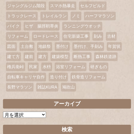
ジャングルジム階段
スマホ熱暴走
セルフビルド
トラックレース
トレイルラン
ノミ
ハーフマラソン
バイク
ヒザ 腸脛靭帯炎
ランニングウオッチ
リフォーム
ロードレース
住宅新築工事
刻み
古材
図面
土台敷
地鎮祭
墨付け
墨付け、手刻み
年賀状
建て方
建前
建方
建築模型
断熱工事
森林鉄道跡
権兵衛峠
民家
水枡
浴室リフォーム
研ぎもの
自転車キャリヤ自作
造り付け
鉄骨造リフォーム
長野マラソン
雑誌KURA
鳩吹山
アーカイブ
ア
ー
カ
検索