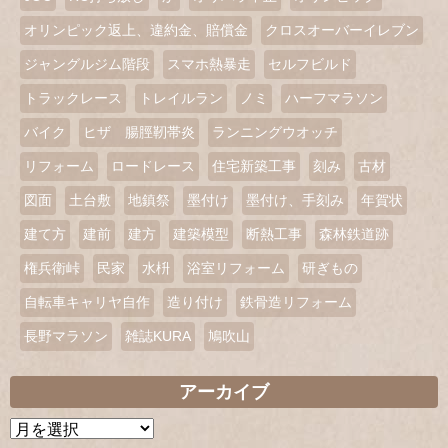
オリンピック返上、違約金、賠償金
クロスオーバーイレブン
ジャングルジム階段
スマホ熱暴走
セルフビルド
トラックレース
トレイルラン
ノミ
ハーフマラソン
バイク
ヒザ 腸脛靭帯炎
ランニングウオッチ
リフォーム
ロードレース
住宅新築工事
刻み
古材
図面
土台敷
地鎮祭
墨付け
墨付け、手刻み
年賀状
建て方
建前
建方
建築模型
断熱工事
森林鉄道跡
権兵衛峠
民家
水枡
浴室リフォーム
研ぎもの
自転車キャリヤ自作
造り付け
鉄骨造リフォーム
長野マラソン
雑誌KURA
鳩吹山
アーカイブ
ア