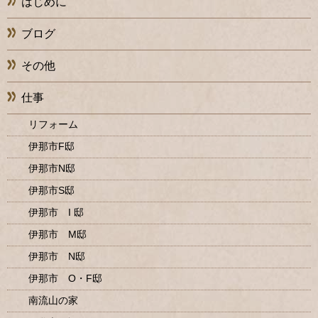
はじめに
ブログ
その他
仕事
リフォーム
伊那市F邸
伊那市N邸
伊那市S邸
伊那市 I 邸
伊那市 M邸
伊那市 N邸
伊那市 O・F邸
南流山の家