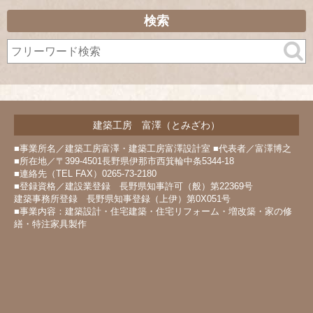
ー
カ
検索
イ
ブ
建築工房 富澤（とみざわ）
■事業所名／建築工房富澤・建築工房富澤設計室 ■代表者／富澤博之
■所在地／〒399-4501長野県伊那市西箕輪中条5344-18
■連絡先（TEL FAX）0265-73-2180
■登録資格／建設業登録 長野県知事許可（般）第22369号
建築事務所登録 長野県知事登録（上伊）第0X051号
■事業内容：建築設計・住宅建築・住宅リフォーム・増改築・家の修
繕・特注家具製作