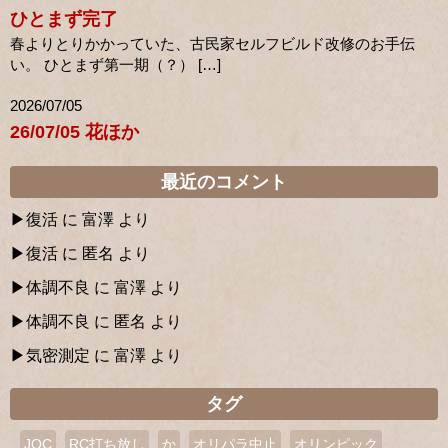
ひとまず完了
春よりとりかかっていた、古民家セルフビルド改修のお手伝
い。 ひとまず第一期（？） […]
2026/07/05
26/07/05 花ほか
最近のコメント
復活
に
富澤
より
復活
に
匿名
より
体調不良
に
富澤
より
体調不良
に
匿名
より
気密測定
に
富澤
より
タグ
JOC
RC打ち放し
か
オリパラ中止
オリンピック