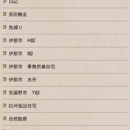
日記
長距離走
魚捕り
伊那市 H邸
伊那市 I邸
伊那市 事務所兼自宅
伊那市 水升
安曇野市 Y邸
白河仮設住宅
自然観察