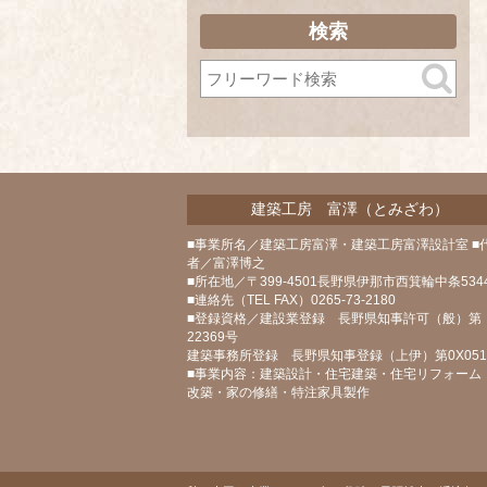
ー
カ
検索
イ
ブ
建築工房 富澤（とみざわ）
■事業所名／建築工房富澤・建築工房富澤設計室 ■
者／富澤博之
■所在地／〒399-4501長野県伊那市西箕輪中条5344
■連絡先（TEL FAX）0265-73-2180
■登録資格／建設業登録 長野県知事許可（般）第
22369号
建築事務所登録 長野県知事登録（上伊）第0X05
■事業内容：建築設計・住宅建築・住宅リフォーム
改築・家の修繕・特注家具製作