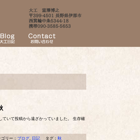
秋
ていて投稿から遠ざかっていました。 生存確
ゴリー：
ブログ
,
日記
タグ：
秋