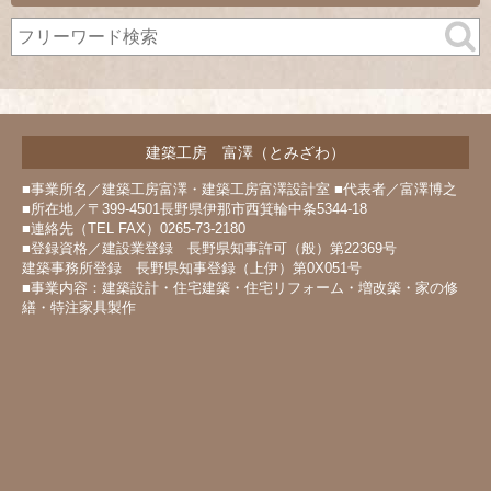
イ
ブ
建築工房 富澤（とみざわ）
■事業所名／建築工房富澤・建築工房富澤設計室 ■代表者／富澤博之
■所在地／〒399-4501長野県伊那市西箕輪中条5344-18
■連絡先（TEL FAX）0265-73-2180
■登録資格／建設業登録 長野県知事許可（般）第22369号
建築事務所登録 長野県知事登録（上伊）第0X051号
■事業内容：建築設計・住宅建築・住宅リフォーム・増改築・家の修
繕・特注家具製作