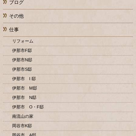
ブログ
その他
仕事
リフォーム
伊那市F邸
伊那市N邸
伊那市S邸
伊那市 I 邸
伊那市 M邸
伊那市 N邸
伊那市 O・F邸
南流山の家
岡谷市K邸
岡谷市 A邸