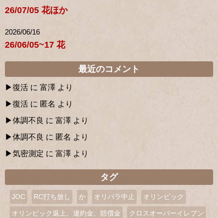
26/07/05 花ほか
2026/06/16
26/06/05~17 花
最近のコメント
復活
に
富澤
より
復活
に
匿名
より
体調不良
に
富澤
より
体調不良
に
匿名
より
気密測定
に
富澤
より
タグ
JOC
RC打ち放し
か
オリパラ中止
オリンピック
オリンピック返上、違約金、賠償金
クロスオーバーイレブン