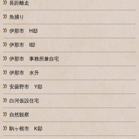
長距離走
魚捕り
伊那市 H邸
伊那市 I邸
伊那市 事務所兼自宅
伊那市 水升
安曇野市 Y邸
白河仮設住宅
自然観察
駒ヶ根市 K邸