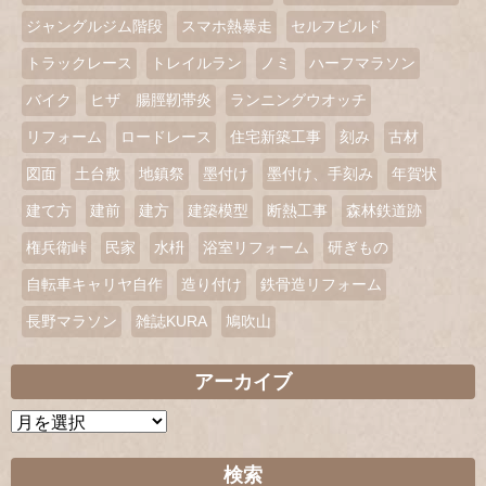
ジャングルジム階段
スマホ熱暴走
セルフビルド
トラックレース
トレイルラン
ノミ
ハーフマラソン
バイク
ヒザ 腸脛靭帯炎
ランニングウオッチ
リフォーム
ロードレース
住宅新築工事
刻み
古材
図面
土台敷
地鎮祭
墨付け
墨付け、手刻み
年賀状
建て方
建前
建方
建築模型
断熱工事
森林鉄道跡
権兵衛峠
民家
水枡
浴室リフォーム
研ぎもの
自転車キャリヤ自作
造り付け
鉄骨造リフォーム
長野マラソン
雑誌KURA
鳩吹山
アーカイブ
ア
ー
カ
検索