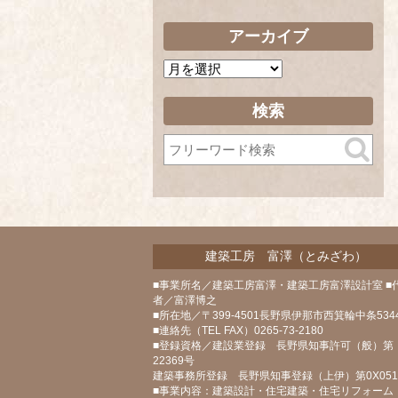
アーカイブ
ア
ー
カ
検索
イ
ブ
建築工房 富澤（とみざわ）
■事業所名／建築工房富澤・建築工房富澤設計室 ■
者／富澤博之
■所在地／〒399-4501長野県伊那市西箕輪中条5344
■連絡先（TEL FAX）0265-73-2180
■登録資格／建設業登録 長野県知事許可（般）第
22369号
建築事務所登録 長野県知事登録（上伊）第0X05
■事業内容：建築設計・住宅建築・住宅リフォーム