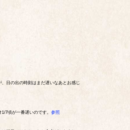
が、日の出の時刻はまだ遅いなあとお感じ
1/7頃が一番遅いのです。
参照