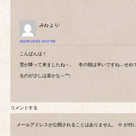
みね
より:
2010年1月4日 10:57 PM
こんばんは！
雪が降って来ましたね～。 冬の朝は辛いですね…せめ
るのが少しは楽かな～^^;
コメントする
メールアドレスが公開されることはありません。
※
が付