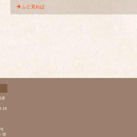
ふと見れば
代表
-18
1号
・増