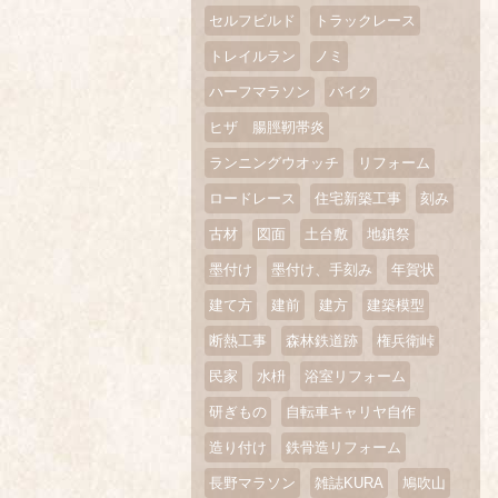
セルフビルド
トラックレース
トレイルラン
ノミ
ハーフマラソン
バイク
ヒザ 腸脛靭帯炎
ランニングウオッチ
リフォーム
ロードレース
住宅新築工事
刻み
古材
図面
土台敷
地鎮祭
墨付け
墨付け、手刻み
年賀状
建て方
建前
建方
建築模型
断熱工事
森林鉄道跡
権兵衛峠
民家
水枡
浴室リフォーム
研ぎもの
自転車キャリヤ自作
造り付け
鉄骨造リフォーム
長野マラソン
雑誌KURA
鳩吹山