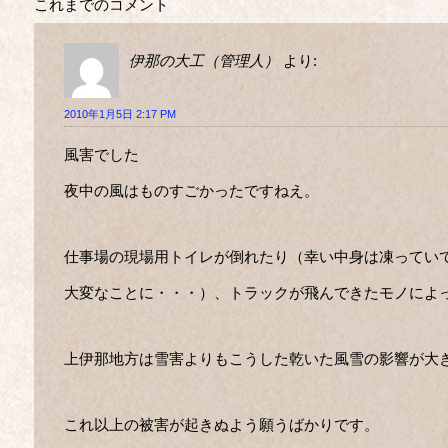
これまでのコメント
伊那の大工（管理人）
より:
2010年1月5日 2:17 PM
風害でした
夜中の風はものすごかったですねえ。
仕事場の現場用トイレが倒れたり（幸い中身は凍ってい
大変なことに・・・）、トラックが飛んできたモノによ
上伊那地方は雪害よりもこうした乾いた風雪の影響が大
これ以上の被害が起きぬよう願うばかりです。