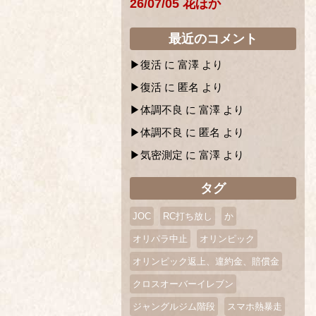
26/07/05 花ほか
最近のコメント
復活
に
富澤
より
復活
に
匿名
より
体調不良
に
富澤
より
体調不良
に
匿名
より
気密測定
に
富澤
より
タグ
JOC
RC打ち放し
か
オリパラ中止
オリンピック
オリンピック返上、違約金、賠償金
クロスオーバーイレブン
ジャングルジム階段
スマホ熱暴走