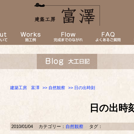
建築工房 富澤
>>
自然観察
>> 日の出時刻
日の出時
2010/01/04
カテゴリー：
自然観察
タグ：