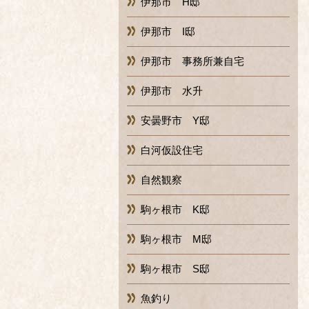
伊那市 H邸
伊那市 I邸
伊那市 事務所兼自宅
伊那市 水升
安曇野市 Y邸
白河仮設住宅
自然観察
駒ヶ根市 K邸
駒ヶ根市 M邸
駒ヶ根市 S邸
魚釣り