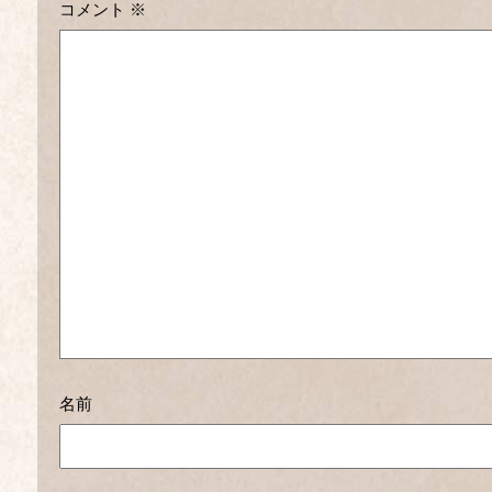
コメント
※
名前