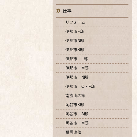
仕事
リフォーム
伊那市F邸
伊那市N邸
伊那市S邸
伊那市 I 邸
伊那市 M邸
伊那市 N邸
伊那市 O・F邸
南流山の家
岡谷市K邸
岡谷市 A邸
岡谷市 M邸
耐震改修