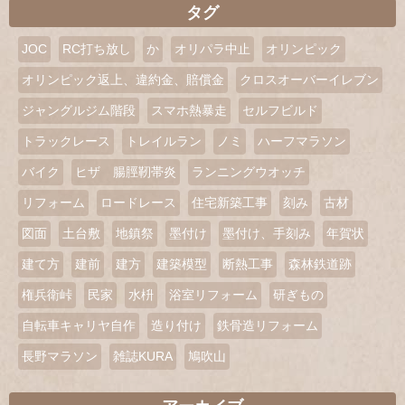
タグ
JOC
RC打ち放し
か
オリパラ中止
オリンピック
オリンピック返上、違約金、賠償金
クロスオーバーイレブン
ジャングルジム階段
スマホ熱暴走
セルフビルド
トラックレース
トレイルラン
ノミ
ハーフマラソン
バイク
ヒザ 腸脛靭帯炎
ランニングウオッチ
リフォーム
ロードレース
住宅新築工事
刻み
古材
図面
土台敷
地鎮祭
墨付け
墨付け、手刻み
年賀状
建て方
建前
建方
建築模型
断熱工事
森林鉄道跡
権兵衛峠
民家
水枡
浴室リフォーム
研ぎもの
自転車キャリヤ自作
造り付け
鉄骨造リフォーム
長野マラソン
雑誌KURA
鳩吹山