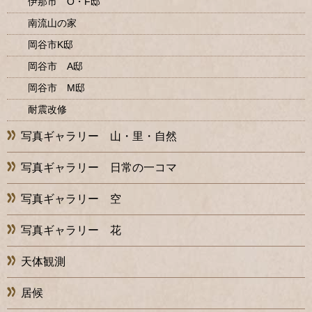
伊那市 O・F邸
南流山の家
岡谷市K邸
岡谷市 A邸
岡谷市 M邸
耐震改修
写真ギャラリー 山・里・自然
写真ギャラリー 日常の一コマ
写真ギャラリー 空
写真ギャラリー 花
天体観測
居候