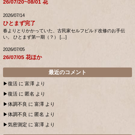
26/07/20~08/01 花
2026/07/14
ひとまず完了
春よりとりかかっていた、古民家セルフビルド改修のお手伝
い。 ひとまず第一期（？） […]
2026/07/05
26/07/05 花ほか
最近のコメント
復活
に
富澤
より
復活
に
匿名
より
体調不良
に
富澤
より
体調不良
に
匿名
より
気密測定
に
富澤
より