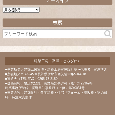
アーカイブ
ア
ー
カ
検索
イ
ブ
建築工房 富澤（とみざわ）
■事業所名／建築工房富澤・建築工房富澤設計室 ■代表者／富澤博之
■所在地／〒399-4501長野県伊那市西箕輪中条5344-18
■連絡先（TEL FAX）0265-73-2180
■登録資格／建設業登録 長野県知事許可（般）第22369号
建築事務所登録 長野県知事登録（上伊）第0X051号
■事業内容：建築設計・住宅建築・住宅リフォーム・増改築・家の修
繕・特注家具製作