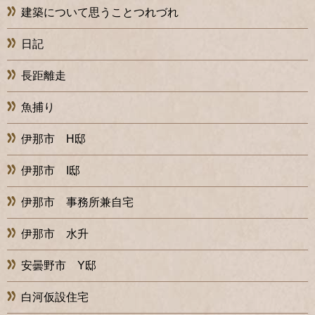
建築について思うことつれづれ
日記
長距離走
魚捕り
伊那市 H邸
伊那市 I邸
伊那市 事務所兼自宅
伊那市 水升
安曇野市 Y邸
白河仮設住宅