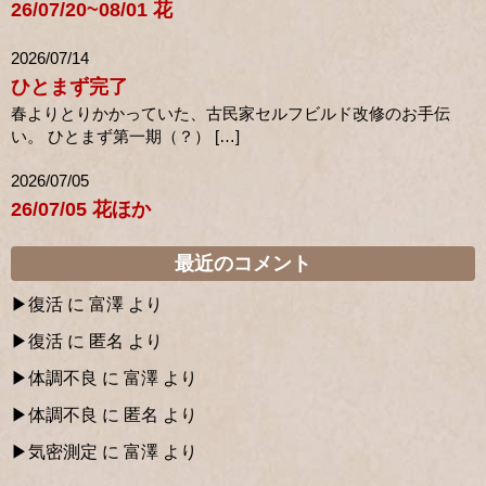
26/07/20~08/01 花
2026/07/14
ひとまず完了
春よりとりかかっていた、古民家セルフビルド改修のお手伝
い。 ひとまず第一期（？） […]
2026/07/05
26/07/05 花ほか
最近のコメント
復活
に
富澤
より
復活
に
匿名
より
体調不良
に
富澤
より
体調不良
に
匿名
より
気密測定
に
富澤
より