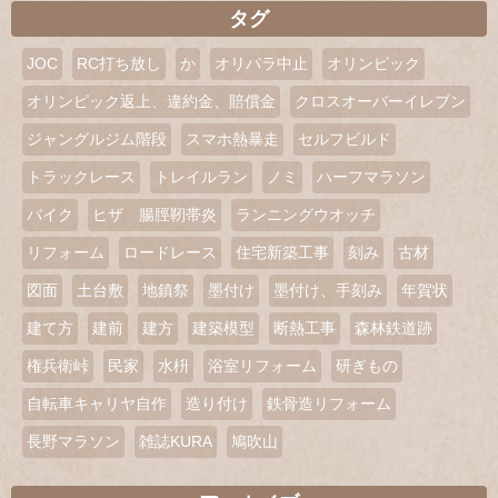
タグ
JOC
RC打ち放し
か
オリパラ中止
オリンピック
オリンピック返上、違約金、賠償金
クロスオーバーイレブン
ジャングルジム階段
スマホ熱暴走
セルフビルド
トラックレース
トレイルラン
ノミ
ハーフマラソン
バイク
ヒザ 腸脛靭帯炎
ランニングウオッチ
リフォーム
ロードレース
住宅新築工事
刻み
古材
図面
土台敷
地鎮祭
墨付け
墨付け、手刻み
年賀状
建て方
建前
建方
建築模型
断熱工事
森林鉄道跡
権兵衛峠
民家
水枡
浴室リフォーム
研ぎもの
自転車キャリヤ自作
造り付け
鉄骨造リフォーム
長野マラソン
雑誌KURA
鳩吹山