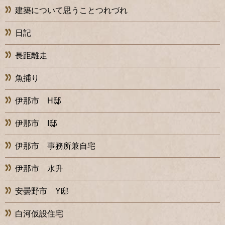
建築について思うことつれづれ
日記
長距離走
魚捕り
伊那市 H邸
伊那市 I邸
伊那市 事務所兼自宅
伊那市 水升
安曇野市 Y邸
白河仮設住宅