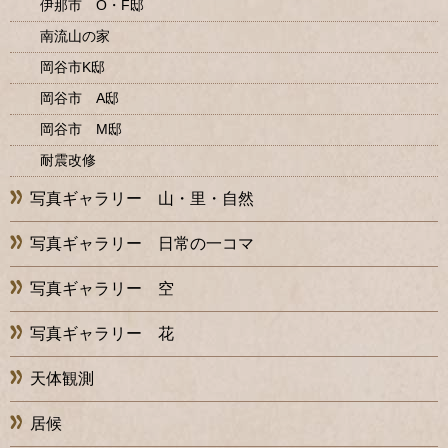
伊那市 O・F邸
南流山の家
岡谷市K邸
岡谷市 A邸
岡谷市 M邸
耐震改修
写真ギャラリー 山・里・自然
写真ギャラリー 日常の一コマ
写真ギャラリー 空
写真ギャラリー 花
天体観測
居候