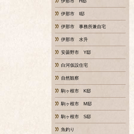
伊那市 H邸
伊那市 I邸
伊那市 事務所兼自宅
伊那市 水升
安曇野市 Y邸
白河仮設住宅
自然観察
駒ヶ根市 K邸
駒ヶ根市 M邸
駒ヶ根市 S邸
魚釣り