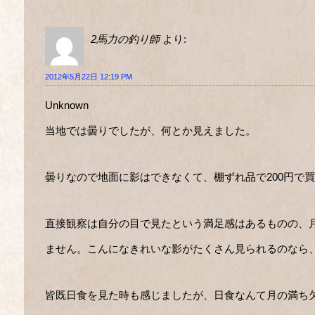
2馬力の釣り師
より:
2012年5月22日 12:19 PM
Unknown
当地では曇りでしたが、何とか見えました。
曇りなので地面に影はできなくて、棚ずれ品で200円で
直接観察は自分の目で見たという満足感はあるものの、
ません。こんになきれいな影がたくさん見られるのなら
皆既日食を見た時も感じましたが、日食なんて月の満ち