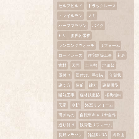
セルフビルド
トラックレース
トレイルラン
ノミ
ハーフマラソン
バイク
ヒザ 腸脛靭帯炎
ランニングウオッチ
リフォーム
ロードレース
住宅新築工事
刻み
古材
図面
土台敷
地鎮祭
墨付け
墨付け、手刻み
年賀状
建て方
建前
建方
建築模型
断熱工事
森林鉄道跡
権兵衛峠
民家
水枡
浴室リフォーム
研ぎもの
自転車キャリヤ自作
造り付け
鉄骨造リフォーム
長野マラソン
雑誌KURA
鳩吹山