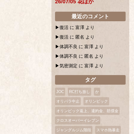
26/07/05 花ほか
最近のコメント
復活
に
富澤
より
復活
に
匿名
より
体調不良
に
富澤
より
体調不良
に
匿名
より
気密測定
に
富澤
より
タグ
JOC
RC打ち放し
か
オリパラ中止
オリンピック
オリンピック返上、違約金、賠償金
クロスオーバーイレブン
ジャングルジム階段
スマホ熱暴走