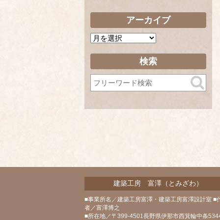
アーカイブ
ア
ー
カ
検索
イ
ブ
建築工房 富澤（とみざわ）
■事業所名／建築工房富澤・建築工房富澤設計室 ■
者／富澤博之
■所在地／〒399-4501長野県伊那市西箕輪中条5344