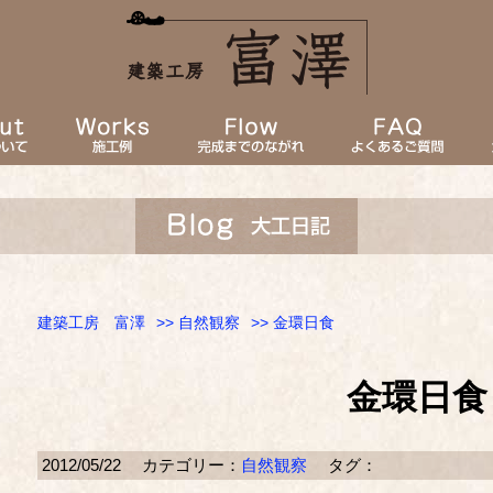
建築工房 富澤
>>
自然観察
>> 金環日食
金環日食
2012/05/22
カテゴリー：
自然観察
タグ：