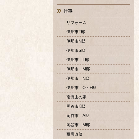
仕事
リフォーム
伊那市F邸
伊那市N邸
伊那市S邸
伊那市 I 邸
伊那市 M邸
伊那市 N邸
伊那市 O・F邸
南流山の家
岡谷市K邸
岡谷市 A邸
岡谷市 M邸
耐震改修