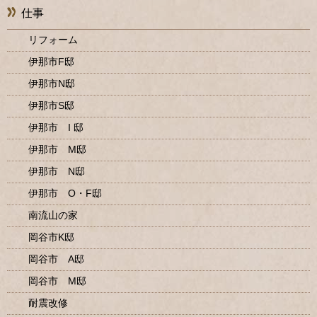
仕事
リフォーム
伊那市F邸
伊那市N邸
伊那市S邸
伊那市 I 邸
伊那市 M邸
伊那市 N邸
伊那市 O・F邸
南流山の家
岡谷市K邸
岡谷市 A邸
岡谷市 M邸
耐震改修