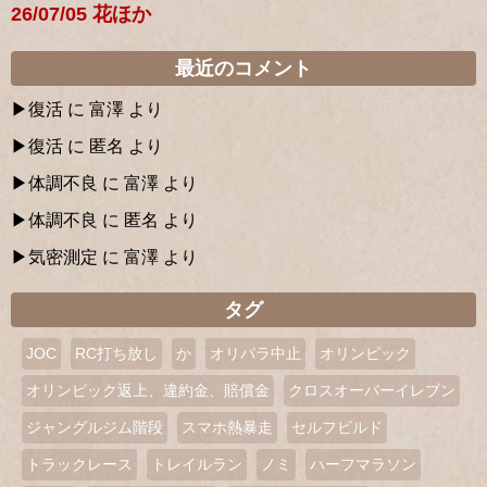
26/07/05 花ほか
最近のコメント
復活
に
富澤
より
復活
に
匿名
より
体調不良
に
富澤
より
体調不良
に
匿名
より
気密測定
に
富澤
より
タグ
JOC
RC打ち放し
か
オリパラ中止
オリンピック
オリンピック返上、違約金、賠償金
クロスオーバーイレブン
ジャングルジム階段
スマホ熱暴走
セルフビルド
トラックレース
トレイルラン
ノミ
ハーフマラソン