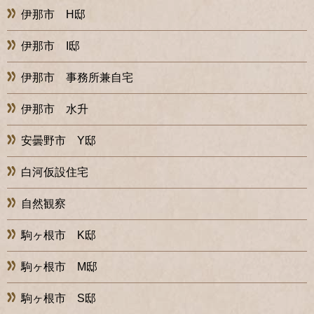
伊那市 H邸
伊那市 I邸
伊那市 事務所兼自宅
伊那市 水升
安曇野市 Y邸
白河仮設住宅
自然観察
駒ヶ根市 K邸
駒ヶ根市 M邸
駒ヶ根市 S邸