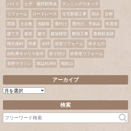
バイク
ヒザ 腸脛靭帯炎
ランニングウオッチ
リフォーム
ロードレース
住宅新築工事
刻み
古材
図面
土台敷
地鎮祭
墨付け
墨付け、手刻み
年賀状
建て方
建前
建方
建築模型
断熱工事
森林鉄道跡
権兵衛峠
民家
水枡
浴室リフォーム
研ぎもの
自転車キャリヤ自作
造り付け
鉄骨造リフォーム
長野マラソン
雑誌KURA
鳩吹山
アーカイブ
ア
ー
カ
検索
イ
ブ