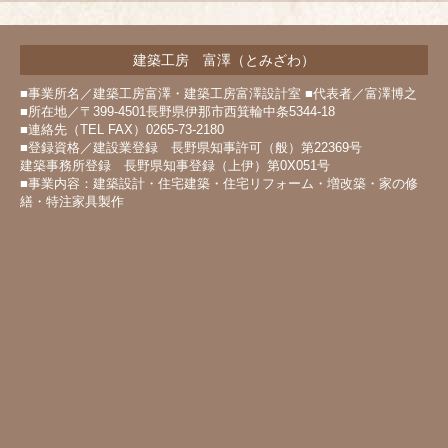
建築工房 富澤（とみざわ）
■事業所名／建築工房富澤・建築工房富澤設計室 ■代表者／富澤博之
■所在地／〒399-4501長野県伊那市西箕輪中条5344-18
■連絡先（TEL FAX）0265-73-2180
■登録資格／建設業登録 長野県知事許可（般）第22369号
建築事務所登録 長野県知事登録（上伊）第0X051号
■事業内容：建築設計・住宅建築・住宅リフォーム・増改築・家の修
繕・特注家具製作