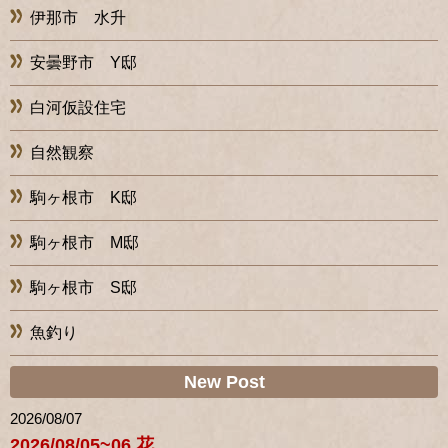
伊那市 水升
安曇野市 Y邸
白河仮設住宅
自然観察
駒ヶ根市 K邸
駒ヶ根市 M邸
駒ヶ根市 S邸
魚釣り
New Post
2026/08/07
2026/08/05~06 花