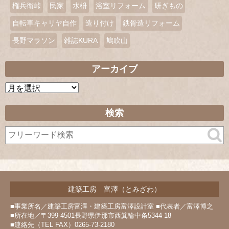
権兵衛峠
民家
水枡
浴室リフォーム
研ぎもの
自転車キャリヤ自作
造り付け
鉄骨造リフォーム
長野マラソン
雑誌KURA
鳩吹山
アーカイブ
ア
ー
カ
検索
イ
ブ
建築工房 富澤（とみざわ）
■事業所名／建築工房富澤・建築工房富澤設計室 ■代表者／富澤博之
■所在地／〒399-4501長野県伊那市西箕輪中条5344-18
■連絡先（TEL FAX）0265-73-2180