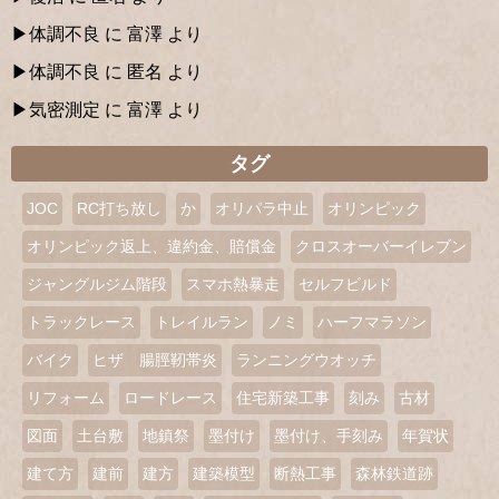
体調不良
に
富澤
より
体調不良
に
匿名
より
気密測定
に
富澤
より
タグ
JOC
RC打ち放し
か
オリパラ中止
オリンピック
オリンピック返上、違約金、賠償金
クロスオーバーイレブン
ジャングルジム階段
スマホ熱暴走
セルフビルド
トラックレース
トレイルラン
ノミ
ハーフマラソン
バイク
ヒザ 腸脛靭帯炎
ランニングウオッチ
リフォーム
ロードレース
住宅新築工事
刻み
古材
図面
土台敷
地鎮祭
墨付け
墨付け、手刻み
年賀状
建て方
建前
建方
建築模型
断熱工事
森林鉄道跡