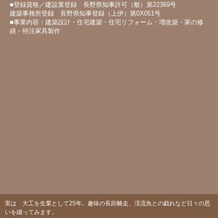
■登録資格／建設業登録 長野県知事許可（般）第22369号
建築事務所登録 長野県知事登録（上伊）第0X051号
■事業内容：建築設計・住宅建築・住宅リフォーム・増改築・家の修
繕・特注家具製作
実は 大工を生業として25年。趣味の長距離走、渓流魚との戯れなど日々の思
いを綴ってみます。