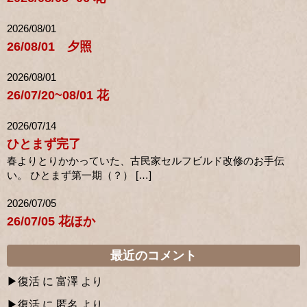
2026/08/01
26/08/01 夕照
2026/08/01
26/07/20~08/01 花
2026/07/14
ひとまず完了
春よりとりかかっていた、古民家セルフビルド改修のお手伝
い。 ひとまず第一期（？） […]
2026/07/05
26/07/05 花ほか
最近のコメント
復活
に
富澤
より
復活
に
匿名
より