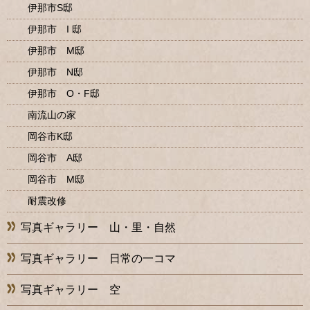
伊那市S邸
伊那市 I 邸
伊那市 M邸
伊那市 N邸
伊那市 O・F邸
南流山の家
岡谷市K邸
岡谷市 A邸
岡谷市 M邸
耐震改修
写真ギャラリー 山・里・自然
写真ギャラリー 日常の一コマ
写真ギャラリー 空