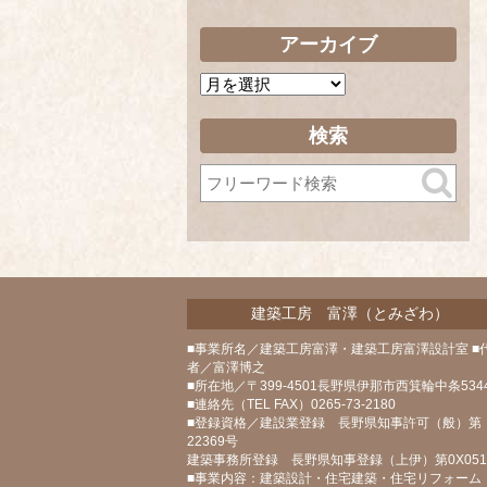
アーカイブ
ア
ー
カ
検索
イ
ブ
建築工房 富澤（とみざわ）
■事業所名／建築工房富澤・建築工房富澤設計室 ■
者／富澤博之
■所在地／〒399-4501長野県伊那市西箕輪中条5344
■連絡先（TEL FAX）0265-73-2180
■登録資格／建設業登録 長野県知事許可（般）第
22369号
建築事務所登録 長野県知事登録（上伊）第0X05
■事業内容：建築設計・住宅建築・住宅リフォーム