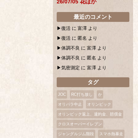
26/07/05 花ほか
最近のコメント
復活
に
富澤
より
復活
に
匿名
より
体調不良
に
富澤
より
体調不良
に
匿名
より
気密測定
に
富澤
より
タグ
JOC
RC打ち放し
か
オリパラ中止
オリンピック
オリンピック返上、違約金、賠償金
クロスオーバーイレブン
ジャングルジム階段
スマホ熱暴走