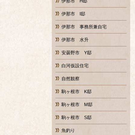
伊那市 H邸
伊那市 I邸
伊那市 事務所兼自宅
伊那市 水升
安曇野市 Y邸
白河仮設住宅
自然観察
駒ヶ根市 K邸
駒ヶ根市 M邸
駒ヶ根市 S邸
魚釣り