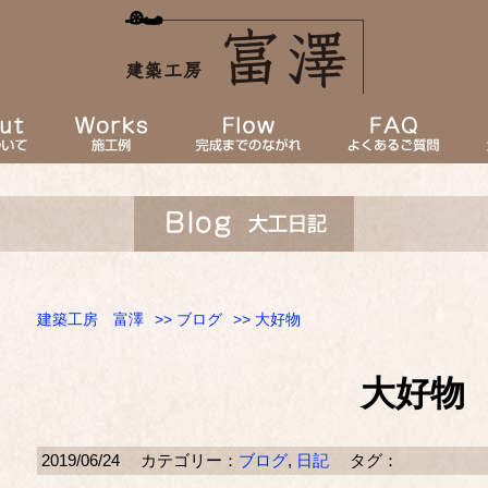
建築工房 富澤
>>
ブログ
>> 大好物
大好物
2019/06/24
カテゴリー：
ブログ
,
日記
タグ：