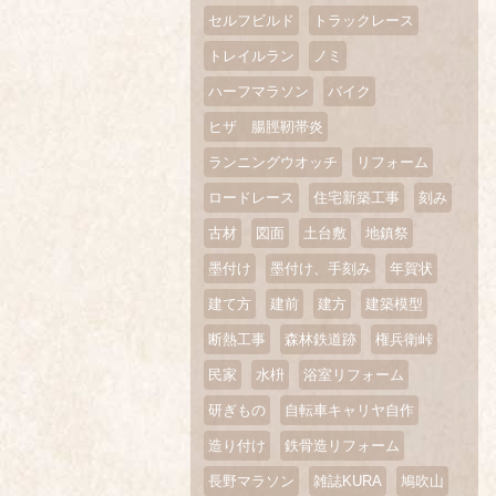
セルフビルド
トラックレース
トレイルラン
ノミ
ハーフマラソン
バイク
ヒザ 腸脛靭帯炎
ランニングウオッチ
リフォーム
ロードレース
住宅新築工事
刻み
古材
図面
土台敷
地鎮祭
墨付け
墨付け、手刻み
年賀状
建て方
建前
建方
建築模型
断熱工事
森林鉄道跡
権兵衛峠
民家
水枡
浴室リフォーム
研ぎもの
自転車キャリヤ自作
造り付け
鉄骨造リフォーム
長野マラソン
雑誌KURA
鳩吹山