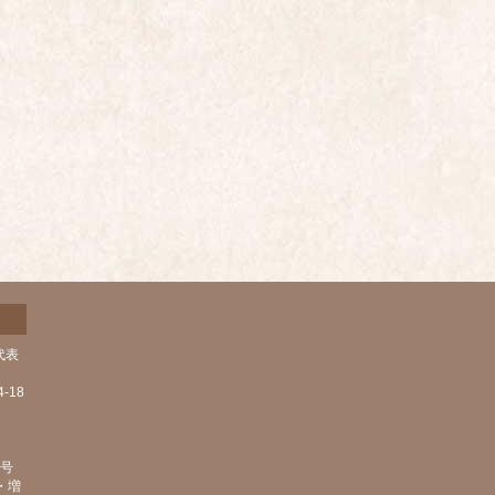
代表
-18
1号
・増