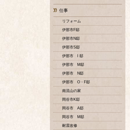
仕事
リフォーム
伊那市F邸
伊那市N邸
伊那市S邸
伊那市 I 邸
伊那市 M邸
伊那市 N邸
伊那市 O・F邸
南流山の家
岡谷市K邸
岡谷市 A邸
岡谷市 M邸
耐震改修