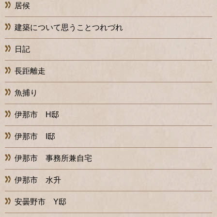
居候
建築について思うことつれづれ
日記
長距離走
魚捕り
伊那市 H邸
伊那市 I邸
伊那市 事務所兼自宅
伊那市 水升
安曇野市 Y邸