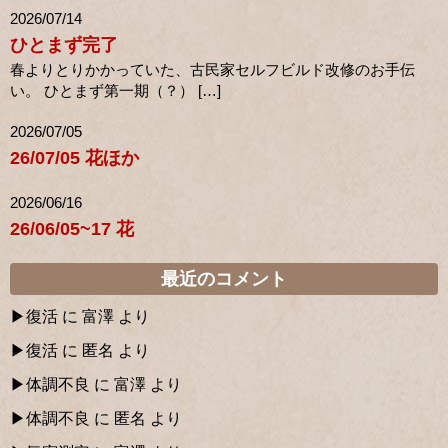
2026/07/14
ひとまず完了
春よりとりかかっていた、古民家セルフビルド改修のお手伝
い。 ひとまず第一期（？） […]
2026/07/05
26/07/05 花ほか
2026/06/16
26/06/05~17 花
最近のコメント
復活
に
富澤
より
復活
に
匿名
より
体調不良
に
富澤
より
体調不良
に
匿名
より