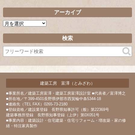
アーカイブ
ア
ー
カ
検索
イ
ブ
建築工房 富澤（とみざわ）
■事業所名／建築工房富澤・建築工房富澤設計室 ■代表者／富澤博之
■所在地／〒399-4501長野県伊那市西箕輪中条5344-18
■連絡先（TEL FAX）0265-73-2180
■登録資格／建設業登録 長野県知事許可（般）第22369号
建築事務所登録 長野県知事登録（上伊）第0X051号
■事業内容：建築設計・住宅建築・住宅リフォーム・増改築・家の修
繕・特注家具製作