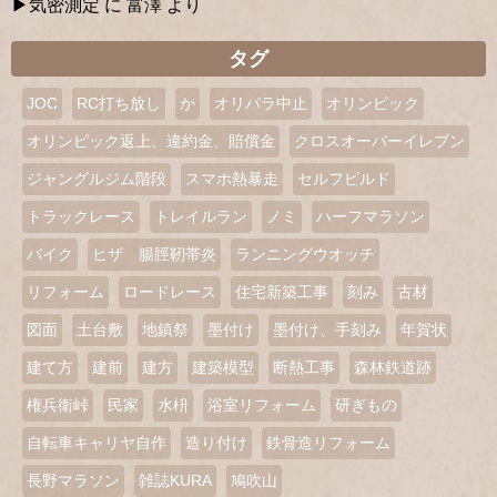
気密測定
に
富澤
より
タグ
JOC
RC打ち放し
か
オリパラ中止
オリンピック
オリンピック返上、違約金、賠償金
クロスオーバーイレブン
ジャングルジム階段
スマホ熱暴走
セルフビルド
トラックレース
トレイルラン
ノミ
ハーフマラソン
バイク
ヒザ 腸脛靭帯炎
ランニングウオッチ
リフォーム
ロードレース
住宅新築工事
刻み
古材
図面
土台敷
地鎮祭
墨付け
墨付け、手刻み
年賀状
建て方
建前
建方
建築模型
断熱工事
森林鉄道跡
権兵衛峠
民家
水枡
浴室リフォーム
研ぎもの
自転車キャリヤ自作
造り付け
鉄骨造リフォーム
長野マラソン
雑誌KURA
鳩吹山