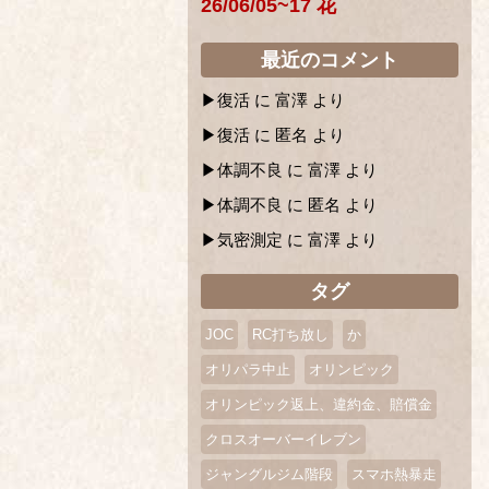
26/06/05~17 花
最近のコメント
復活
に
富澤
より
復活
に
匿名
より
体調不良
に
富澤
より
体調不良
に
匿名
より
気密測定
に
富澤
より
タグ
JOC
RC打ち放し
か
オリパラ中止
オリンピック
オリンピック返上、違約金、賠償金
クロスオーバーイレブン
ジャングルジム階段
スマホ熱暴走