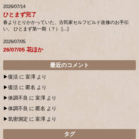
2026/07/14
ひとまず完了
春よりとりかかっていた、古民家セルフビルド改修のお手伝
い。 ひとまず第一期（？） […]
2026/07/05
26/07/05 花ほか
最近のコメント
復活
に
富澤
より
復活
に
匿名
より
体調不良
に
富澤
より
体調不良
に
匿名
より
気密測定
に
富澤
より
タグ