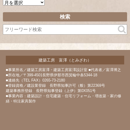
ア
ー
カ
検索
イ
ブ
建築工房 富澤（とみざわ）
■事業所名／建築工房富澤・建築工房富澤設計室 ■代表者／富澤博之
■所在地／〒399-4501長野県伊那市西箕輪中条5344-18
■連絡先（TEL FAX）0265-73-2180
■登録資格／建設業登録 長野県知事許可（般）第22369号
建築事務所登録 長野県知事登録（上伊）第0X051号
■事業内容：建築設計・住宅建築・住宅リフォーム・増改築・家の修
繕・特注家具製作