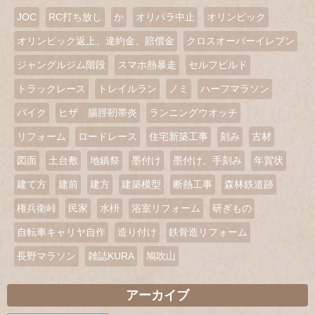
JOC
RC打ち放し
か
オリパラ中止
オリンピック
オリンピック返上、違約金、賠償金
クロスオーバーイレブン
ジャングルジム階段
スマホ熱暴走
セルフビルド
トラックレース
トレイルラン
ノミ
ハーフマラソン
バイク
ヒザ 腸脛靭帯炎
ランニングウオッチ
リフォーム
ロードレース
住宅新築工事
刻み
古材
図面
土台敷
地鎮祭
墨付け
墨付け、手刻み
年賀状
建て方
建前
建方
建築模型
断熱工事
森林鉄道跡
権兵衛峠
民家
水枡
浴室リフォーム
研ぎもの
自転車キャリヤ自作
造り付け
鉄骨造リフォーム
長野マラソン
雑誌KURA
鳩吹山
アーカイブ