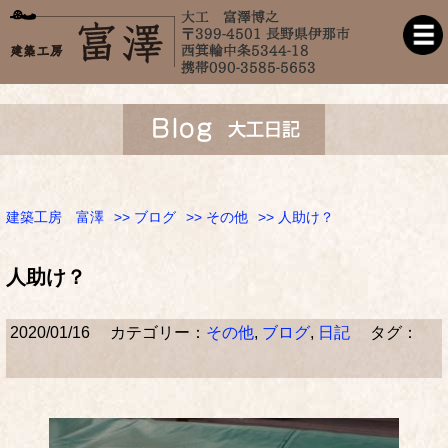
建築工房 富澤
>>
ブログ
>>
その他
>> 人助け？
人助け？
2020/01/16
カテゴリー：
その他
,
ブログ
,
日記
タグ：