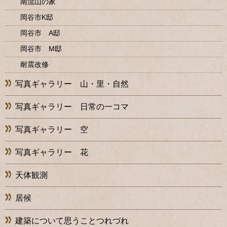
南流山の家
岡谷市K邸
岡谷市 A邸
岡谷市 M邸
耐震改修
写真ギャラリー 山・里・自然
写真ギャラリー 日常の一コマ
写真ギャラリー 空
写真ギャラリー 花
天体観測
居候
建築について思うことつれづれ