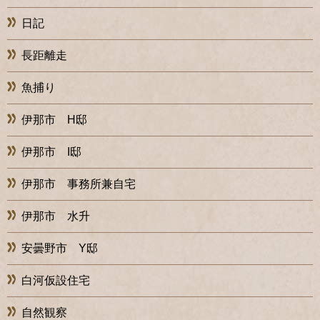
日記
長距離走
魚捕り
伊那市 H邸
伊那市 I邸
伊那市 事務所兼自宅
伊那市 水升
安曇野市 Y邸
白河仮設住宅
自然観察