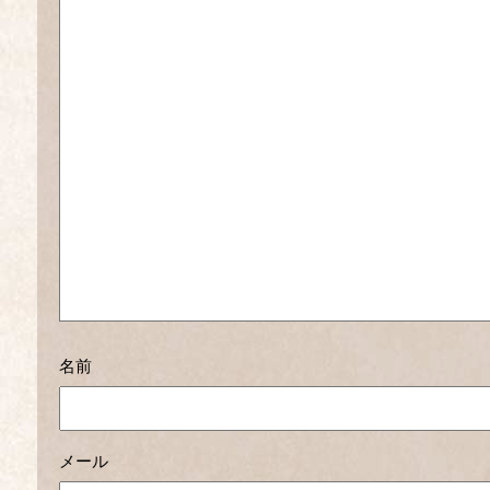
名前
メール