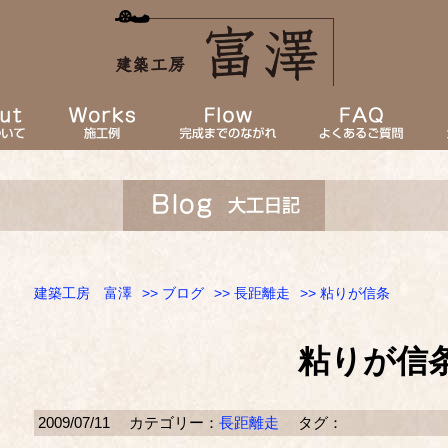
建築工房 富澤
>>
ブログ
>>
長距離走
>> 粘りが信条
粘りが信
2009/07/11
カテゴリー：
長距離走
タグ：