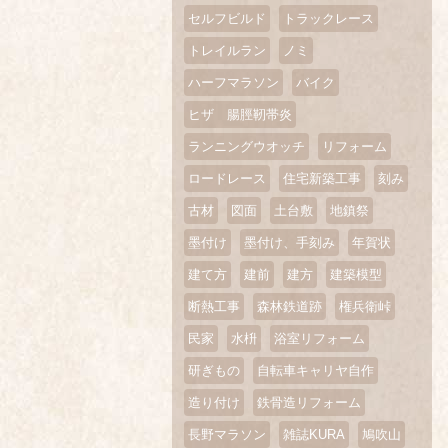
セルフビルド
トラックレース
トレイルラン
ノミ
ハーフマラソン
バイク
ヒザ 腸脛靭帯炎
ランニングウオッチ
リフォーム
ロードレース
住宅新築工事
刻み
古材
図面
土台敷
地鎮祭
墨付け
墨付け、手刻み
年賀状
建て方
建前
建方
建築模型
断熱工事
森林鉄道跡
権兵衛峠
民家
水枡
浴室リフォーム
研ぎもの
自転車キャリヤ自作
造り付け
鉄骨造リフォーム
長野マラソン
雑誌KURA
鳩吹山