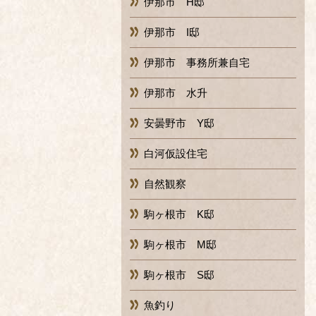
伊那市 H邸
伊那市 I邸
伊那市 事務所兼自宅
伊那市 水升
安曇野市 Y邸
白河仮設住宅
自然観察
駒ヶ根市 K邸
駒ヶ根市 M邸
駒ヶ根市 S邸
魚釣り