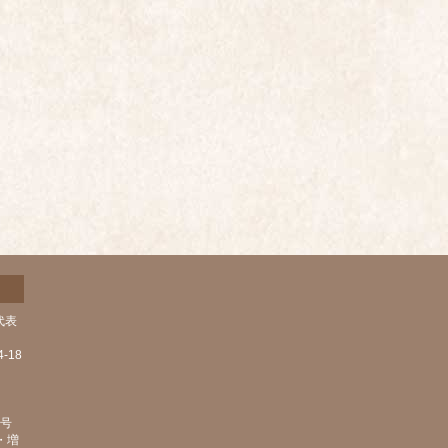
代表
-18
1号
・増