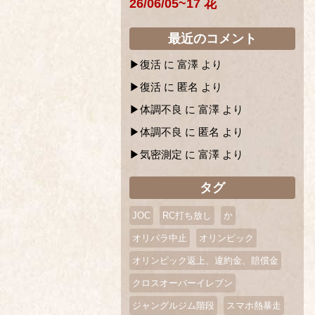
26/06/05~17 花
最近のコメント
復活
に
富澤
より
復活
に
匿名
より
体調不良
に
富澤
より
体調不良
に
匿名
より
気密測定
に
富澤
より
タグ
JOC
RC打ち放し
か
オリパラ中止
オリンピック
オリンピック返上、違約金、賠償金
クロスオーバーイレブン
ジャングルジム階段
スマホ熱暴走