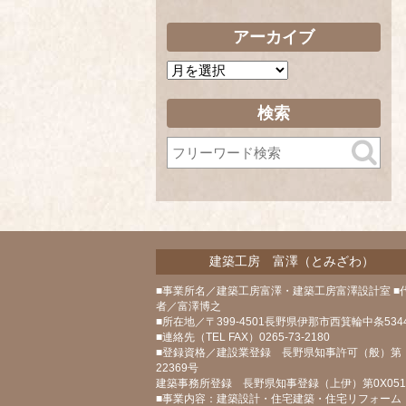
アーカイブ
ア
ー
カ
検索
イ
ブ
建築工房 富澤（とみざわ）
■事業所名／建築工房富澤・建築工房富澤設計室 ■
者／富澤博之
■所在地／〒399-4501長野県伊那市西箕輪中条5344
■連絡先（TEL FAX）0265-73-2180
■登録資格／建設業登録 長野県知事許可（般）第
22369号
建築事務所登録 長野県知事登録（上伊）第0X05
■事業内容：建築設計・住宅建築・住宅リフォーム