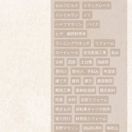
セルフビルド
トラックレース
トレイルラン
ノミ
ハーフマラソン
バイク
ヒザ 腸脛靭帯炎
ランニングウオッチ
リフォーム
ロードレース
住宅新築工事
刻み
古材
図面
土台敷
地鎮祭
墨付け
墨付け、手刻み
年賀状
建て方
建前
建方
建築模型
断熱工事
森林鉄道跡
権兵衛峠
民家
水枡
浴室リフォーム
研ぎもの
自転車キャリヤ自作
造り付け
鉄骨造リフォーム
長野マラソン
雑誌KURA
鳩吹山