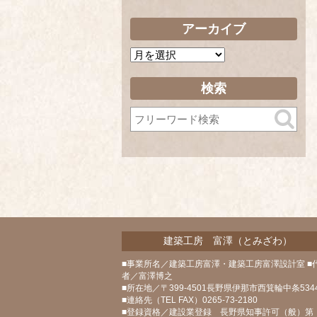
アーカイブ
ア
ー
カ
検索
イ
ブ
建築工房 富澤（とみざわ）
■事業所名／建築工房富澤・建築工房富澤設計室 ■
者／富澤博之
■所在地／〒399-4501長野県伊那市西箕輪中条5344
■連絡先（TEL FAX）0265-73-2180
■登録資格／建設業登録 長野県知事許可（般）第