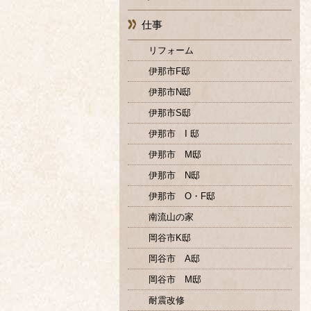
仕事
リフォーム
伊那市F邸
伊那市N邸
伊那市S邸
伊那市 I 邸
伊那市 M邸
伊那市 N邸
伊那市 O・F邸
南流山の家
岡谷市K邸
岡谷市 A邸
岡谷市 M邸
耐震改修