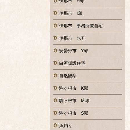
伊那市 H邸
伊那市 I邸
伊那市 事務所兼自宅
伊那市 水升
安曇野市 Y邸
白河仮設住宅
自然観察
駒ヶ根市 K邸
駒ヶ根市 M邸
駒ヶ根市 S邸
魚釣り