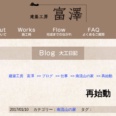
建築工房 富澤
>>
ブログ
>>
仕事
>>
南流山の家
>> 再始動
再始動
2017/01/10
カテゴリー：
南流山の家
タグ：