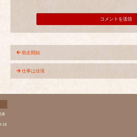
助走開始
仕事は佳境
代表
-18