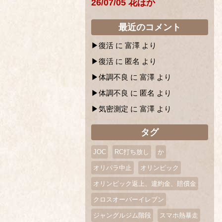
26/07/05 花ほか
最近のコメント
復活
に
富澤
より
復活
に
匿名
より
体調不良
に
富澤
より
体調不良
に
匿名
より
気密測定
に
富澤
より
タグ
JOC
RC打ち放し
か
オリパラ中止
オリンピック
オリンピック返上、違約金、賠償金
クロスオーバーイレブン
ジャングルジム階段
スマホ熱暴走