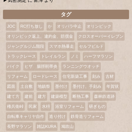
気密測定
に
富澤
より
タグ
JOC
RC打ち放し
か
オリパラ中止
オリンピック
オリンピック返上、違約金、賠償金
クロスオーバーイレブン
ジャングルジム階段
スマホ熱暴走
セルフビルド
トラックレース
トレイルラン
ノミ
ハーフマラソン
バイク
ヒザ 腸脛靭帯炎
ランニングウオッチ
リフォーム
ロードレース
住宅新築工事
刻み
古材
図面
土台敷
地鎮祭
墨付け
墨付け、手刻み
年賀状
建て方
建前
建方
建築模型
断熱工事
森林鉄道跡
権兵衛峠
民家
水枡
浴室リフォーム
研ぎもの
自転車キャリヤ自作
造り付け
鉄骨造リフォーム
長野マラソン
雑誌KURA
鳩吹山