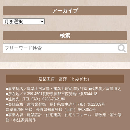
アーカイブ
ア
ー
カ
検索
イ
ブ
建築工房 富澤（とみざわ）
■事業所名／建築工房富澤・建築工房富澤設計室 ■代表者／富澤博之
■所在地／〒399-4501長野県伊那市西箕輪中条5344-18
■連絡先（TEL FAX）0265-73-2180
■登録資格／建設業登録 長野県知事許可（般）第22369号
建築事務所登録 長野県知事登録（上伊）第0X051号
■事業内容：建築設計・住宅建築・住宅リフォーム・増改築・家の修
繕・特注家具製作