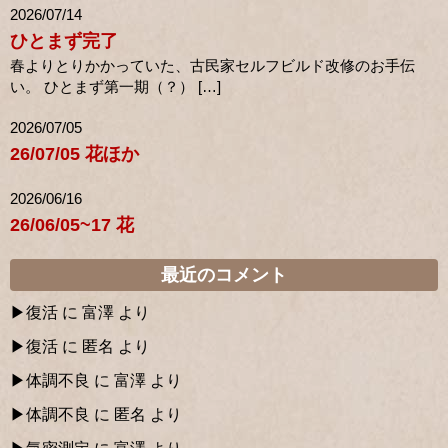
2026/07/14
ひとまず完了
春よりとりかかっていた、古民家セルフビルド改修のお手伝
い。 ひとまず第一期（？） […]
2026/07/05
26/07/05 花ほか
2026/06/16
26/06/05~17 花
最近のコメント
復活
に
富澤
より
復活
に
匿名
より
体調不良
に
富澤
より
体調不良
に
匿名
より