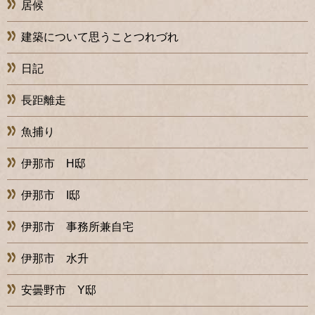
居候
建築について思うことつれづれ
日記
長距離走
魚捕り
伊那市 H邸
伊那市 I邸
伊那市 事務所兼自宅
伊那市 水升
安曇野市 Y邸