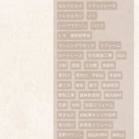
セルフビルド
トラックレース
トレイルラン
ノミ
ハーフマラソン
バイク
ヒザ 腸脛靭帯炎
ランニングウオッチ
リフォーム
ロードレース
住宅新築工事
刻み
古材
図面
土台敷
地鎮祭
墨付け
墨付け、手刻み
年賀状
建て方
建前
建方
建築模型
断熱工事
森林鉄道跡
権兵衛峠
民家
水枡
浴室リフォーム
研ぎもの
自転車キャリヤ自作
造り付け
鉄骨造リフォーム
長野マラソン
雑誌KURA
鳩吹山