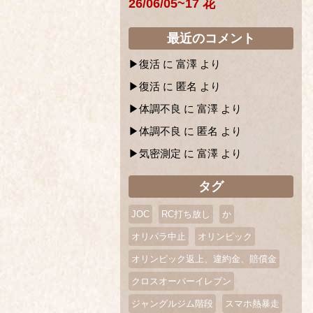
26/06/05~17 花
最近のコメント
復活
に
富澤
より
復活
に
匿名
より
体調不良
に
富澤
より
体調不良
に
匿名
より
気密測定
に
富澤
より
タグ
JOC
RC打ち放し
か
オリパラ中止
オリンピック
オリンピック返上、違約金、賠償金
クロスオーバーイレブン
ジャングルジム階段
スマホ熱暴走