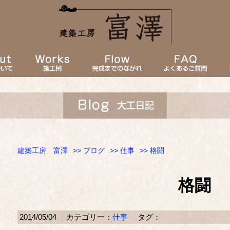
建築工房 富澤
>>
ブログ
>>
仕事
>> 格闘
格闘
2014/05/04
カテゴリー：
仕事
タグ：