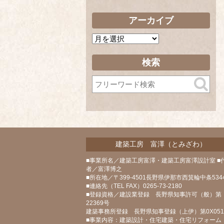
アーカイブ
ア
ー
カ
検索
イ
ブ
建築工房 富澤（とみざわ）
■事業所名／建築工房富澤・建築工房富澤設計室 ■
者／富澤博之
■所在地／〒399-4501長野県伊那市西箕輪中条5344
■連絡先（TEL FAX）0265-73-2180
■登録資格／建設業登録 長野県知事許可（般）第
22369号
建築事務所登録 長野県知事登録（上伊）第0X05
■事業内容：建築設計・住宅建築・住宅リフォーム