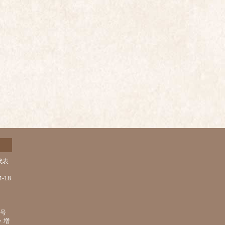
代表
-18
1号
・増