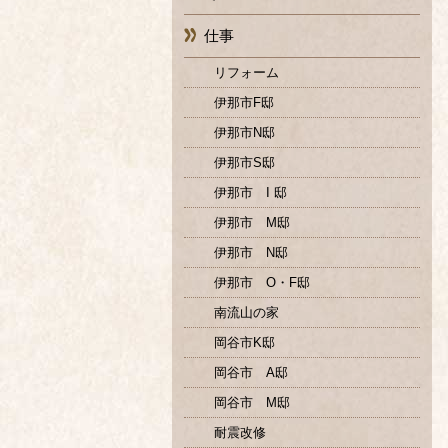
仕事
リフォーム
伊那市F邸
伊那市N邸
伊那市S邸
伊那市 I 邸
伊那市 M邸
伊那市 N邸
伊那市 O・F邸
南流山の家
岡谷市K邸
岡谷市 A邸
岡谷市 M邸
耐震改修