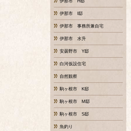
伊那市 H邸
伊那市 I邸
伊那市 事務所兼自宅
伊那市 水升
安曇野市 Y邸
白河仮設住宅
自然観察
駒ヶ根市 K邸
駒ヶ根市 M邸
駒ヶ根市 S邸
魚釣り