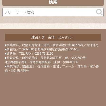
カ
検索
イ
ブ
建築工房 富澤（とみざわ）
■事業所名／建築工房富澤・建築工房富澤設計室 ■代表者／富澤博之
■所在地／〒399-4501長野県伊那市西箕輪中条5344-18
■連絡先（TEL FAX）0265-73-2180
■登録資格／建設業登録 長野県知事許可（般）第22369号
建築事務所登録 長野県知事登録（上伊）第0X051号
■事業内容：建築設計・住宅建築・住宅リフォーム・増改築・家の修
繕・特注家具製作