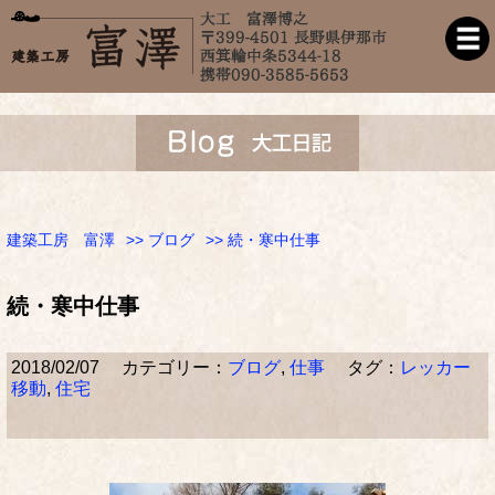
建築工房 富澤
>>
ブログ
>> 続・寒中仕事
続・寒中仕事
2018/02/07
カテゴリー：
ブログ
,
仕事
タグ：
レッカー
移動
,
住宅