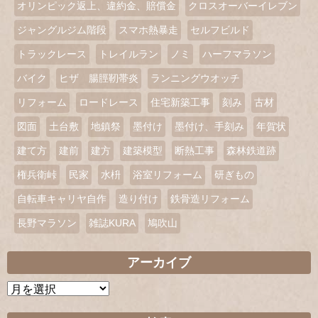
オリンピック返上、違約金、賠償金
クロスオーバーイレブン
ジャングルジム階段
スマホ熱暴走
セルフビルド
トラックレース
トレイルラン
ノミ
ハーフマラソン
バイク
ヒザ 腸脛靭帯炎
ランニングウオッチ
リフォーム
ロードレース
住宅新築工事
刻み
古材
図面
土台敷
地鎮祭
墨付け
墨付け、手刻み
年賀状
建て方
建前
建方
建築模型
断熱工事
森林鉄道跡
権兵衛峠
民家
水枡
浴室リフォーム
研ぎもの
自転車キャリヤ自作
造り付け
鉄骨造リフォーム
長野マラソン
雑誌KURA
鳩吹山
アーカイブ
ア
ー