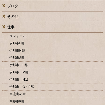
ブログ
その他
仕事
リフォーム
伊那市F邸
伊那市N邸
伊那市S邸
伊那市 I 邸
伊那市 M邸
伊那市 N邸
伊那市 O・F邸
南流山の家
岡谷市K邸