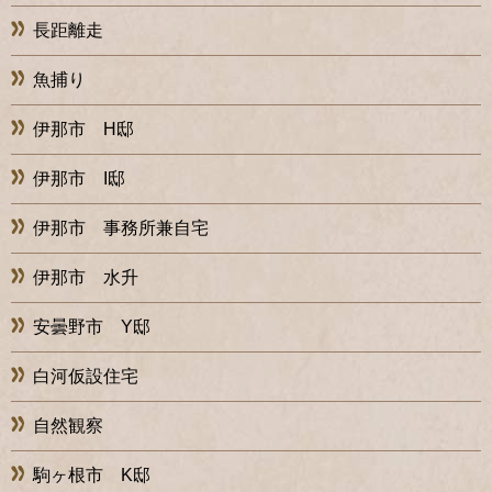
長距離走
魚捕り
伊那市 H邸
伊那市 I邸
伊那市 事務所兼自宅
伊那市 水升
安曇野市 Y邸
白河仮設住宅
自然観察
駒ヶ根市 K邸