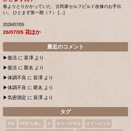
春よりとりかかっていた、古民家セルフビルド改修のお手伝
い。 ひとまず第一期（？） […]
2026/07/05
26/07/05 花ほか
最近のコメント
復活
に
富澤
より
復活
に
匿名
より
体調不良
に
富澤
より
体調不良
に
匿名
より
気密測定
に
富澤
より
タグ
JOC
RC打ち放し
か
オリパラ中止
オリンピック