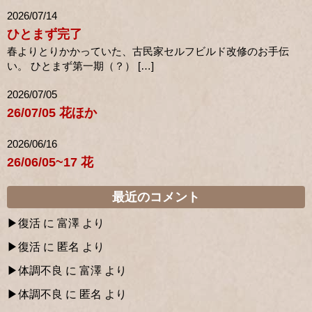
2026/07/14
ひとまず完了
春よりとりかかっていた、古民家セルフビルド改修のお手伝
い。 ひとまず第一期（？） […]
2026/07/05
26/07/05 花ほか
2026/06/16
26/06/05~17 花
最近のコメント
復活
に
富澤
より
復活
に
匿名
より
体調不良
に
富澤
より
体調不良
に
匿名
より