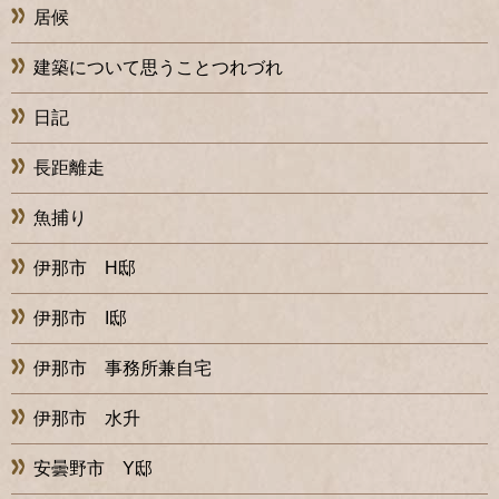
居候
建築について思うことつれづれ
日記
長距離走
魚捕り
伊那市 H邸
伊那市 I邸
伊那市 事務所兼自宅
伊那市 水升
安曇野市 Y邸