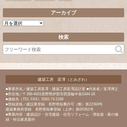
アーカイブ
ア
ー
カ
検索
イ
ブ
建築工房 富澤（とみざわ）
■事業所名／建築工房富澤・建築工房富澤設計室 ■代表者／富澤博之
■所在地／〒399-4501長野県伊那市西箕輪中条5344-18
■連絡先（TEL FAX）0265-73-2180
■登録資格／建設業登録 長野県知事許可（般）第22369号
建築事務所登録 長野県知事登録（上伊）第0X051号
■事業内容：建築設計・住宅建築・住宅リフォーム・増改築・家の修
繕・特注家具製作