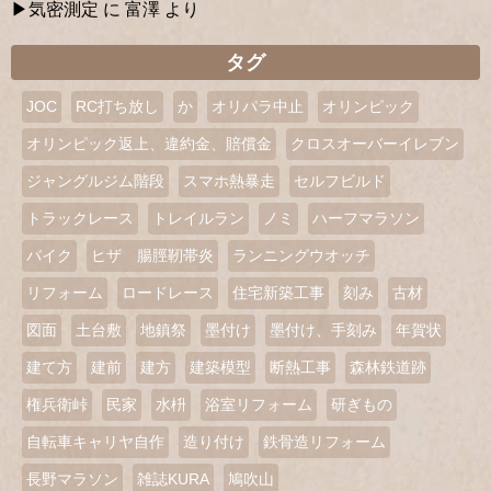
気密測定
に
富澤
より
タグ
JOC
RC打ち放し
か
オリパラ中止
オリンピック
オリンピック返上、違約金、賠償金
クロスオーバーイレブン
ジャングルジム階段
スマホ熱暴走
セルフビルド
トラックレース
トレイルラン
ノミ
ハーフマラソン
バイク
ヒザ 腸脛靭帯炎
ランニングウオッチ
リフォーム
ロードレース
住宅新築工事
刻み
古材
図面
土台敷
地鎮祭
墨付け
墨付け、手刻み
年賀状
建て方
建前
建方
建築模型
断熱工事
森林鉄道跡
権兵衛峠
民家
水枡
浴室リフォーム
研ぎもの
自転車キャリヤ自作
造り付け
鉄骨造リフォーム
長野マラソン
雑誌KURA
鳩吹山