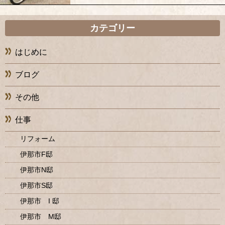
カテゴリー
はじめに
ブログ
その他
仕事
リフォーム
伊那市F邸
伊那市N邸
伊那市S邸
伊那市 I 邸
伊那市 M邸