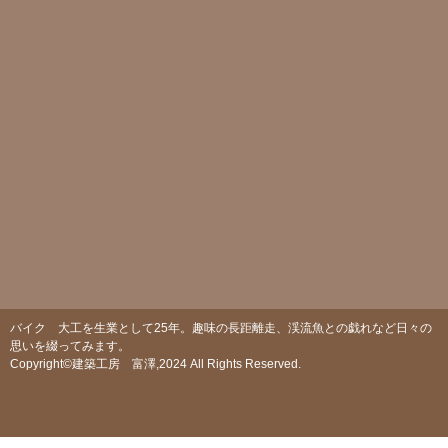
バイク 大工を生業として25年。趣味の長距離走、渓流魚との戯れなど日々の
思いを綴ってみます。
Copyright©建築工房 富澤,2024 All Rights Reserved.