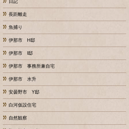
日記
長距離走
魚捕り
伊那市 H邸
伊那市 I邸
伊那市 事務所兼自宅
伊那市 水升
安曇野市 Y邸
白河仮設住宅
自然観察