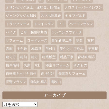
オリンピック返上、違約金、賠償金
クロスオーバーイレブン
ジャングルジム階段
スマホ熱暴走
セルフビルド
トラックレース
トレイルラン
ノミ
ハーフマラソン
バイク
ヒザ 腸脛靭帯炎
ランニングウオッチ
リフォーム
ロードレース
住宅新築工事
刻み
古材
図面
土台敷
地鎮祭
墨付け
墨付け、手刻み
年賀状
建て方
建前
建方
建築模型
断熱工事
森林鉄道跡
権兵衛峠
民家
水枡
浴室リフォーム
研ぎもの
自転車キャリヤ自作
造り付け
鉄骨造リフォーム
長野マラソン
雑誌KURA
鳩吹山
アーカイブ
ア