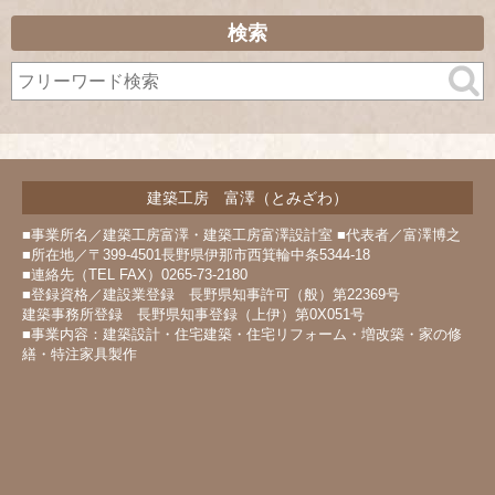
ー
カ
検索
イ
ブ
建築工房 富澤（とみざわ）
■事業所名／建築工房富澤・建築工房富澤設計室 ■代表者／富澤博之
■所在地／〒399-4501長野県伊那市西箕輪中条5344-18
■連絡先（TEL FAX）0265-73-2180
■登録資格／建設業登録 長野県知事許可（般）第22369号
建築事務所登録 長野県知事登録（上伊）第0X051号
■事業内容：建築設計・住宅建築・住宅リフォーム・増改築・家の修
繕・特注家具製作