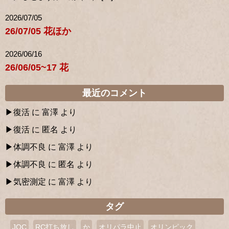
2026/07/05
26/07/05 花ほか
2026/06/16
26/06/05~17 花
最近のコメント
復活
に
富澤
より
復活
に
匿名
より
体調不良
に
富澤
より
体調不良
に
匿名
より
気密測定
に
富澤
より
タグ
JOC
RC打ち放し
か
オリパラ中止
オリンピック