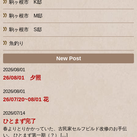
駒ヶ根市 K邸
駒ヶ根市 M邸
駒ヶ根市 S邸
魚釣り
New Post
2026/08/01
26/08/01 夕照
2026/08/01
26/07/20~08/01 花
2026/07/14
ひとまず完了
春よりとりかかっていた、古民家セルフビルド改修のお手伝
い。 ひとまず第一期（？） […]