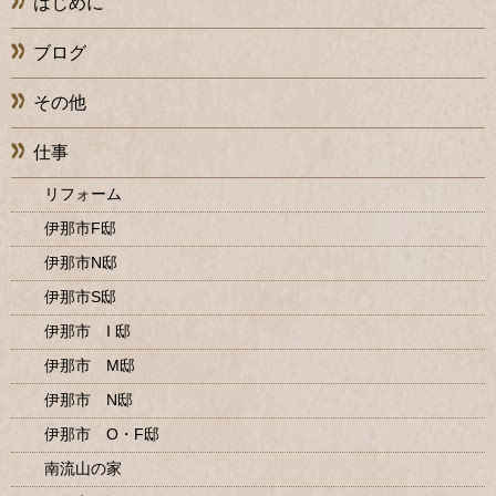
はじめに
ブログ
その他
仕事
リフォーム
伊那市F邸
伊那市N邸
伊那市S邸
伊那市 I 邸
伊那市 M邸
伊那市 N邸
伊那市 O・F邸
南流山の家