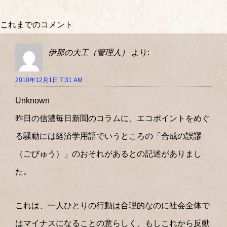
これまでのコメント
伊那の大工（管理人）
より:
2010年12月1日 7:31 AM
Unknown
昨日の信濃毎日新聞のコラムに、エコポイントをめぐ
る騒動には経済学用語でいうところの「合成の誤謬
（ごびゅう）」のおそれがあるとの記述がありまし
た。
これは、一人ひとりの行動は合理的なのに社会全体で
はマイナスになることの意らしく、もしこれから反動