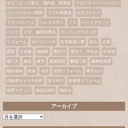
オリンピック返上、違約金、賠償金
クロスオーバーイレブン
ジャングルジム階段
スマホ熱暴走
セルフビルド
トラックレース
トレイルラン
ノミ
ハーフマラソン
バイク
ヒザ 腸脛靭帯炎
ランニングウオッチ
リフォーム
ロードレース
住宅新築工事
刻み
古材
図面
土台敷
地鎮祭
墨付け
墨付け、手刻み
年賀状
建て方
建前
建方
建築模型
断熱工事
森林鉄道跡
権兵衛峠
民家
水枡
浴室リフォーム
研ぎもの
自転車キャリヤ自作
造り付け
鉄骨造リフォーム
長野マラソン
雑誌KURA
鳩吹山
アーカイブ
ア
ー