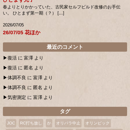
春よりとりかかっていた、古民家セルフビルド改修のお手伝
い。 ひとまず第一期（？） […]
2026/07/05
26/07/05 花ほか
最近のコメント
復活
に
富澤
より
復活
に
匿名
より
体調不良
に
富澤
より
体調不良
に
匿名
より
気密測定
に
富澤
より
タグ
JOC
RC打ち放し
か
オリパラ中止
オリンピック