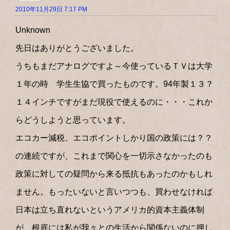
2010年11月29日 7:17 PM
Unknown
先日はありがとうございました。
うちもまだアナログですよ～今使っているＴＶは大学
１年の時 学生生協で買ったものです。94年製１３？
１４インチですがまだ現役で使えるのに・・・これか
らどうしようと思っています。
エコカー減税、エコポイントしかり国の政策には？？
の連続ですが、これまで関心を一切示さなかったのも
政策に対しての疑問から来る抵抗もあったのかもしれ
ません。もったいないと言いつつも、買わせなければ
日本は立ち直れないというアメリカ的資本主義体制
が、根底には私が我々との生活から関係ないのに押し