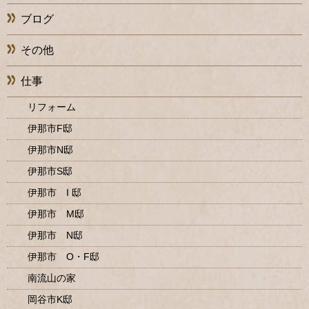
ブログ
その他
仕事
リフォーム
伊那市F邸
伊那市N邸
伊那市S邸
伊那市 I 邸
伊那市 M邸
伊那市 N邸
伊那市 O・F邸
南流山の家
岡谷市K邸