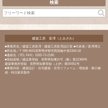
カ
検索
イ
ブ
建築工房 富澤（とみざわ）
■事業所名／建築工房富澤・建築工房富澤設計室 ■代表者／富澤博之
■所在地／〒399-4501長野県伊那市西箕輪中条5344-18
■連絡先（TEL FAX）0265-73-2180
■登録資格／建設業登録 長野県知事許可（般）第22369号
建築事務所登録 長野県知事登録（上伊）第0X051号
■事業内容：建築設計・住宅建築・住宅リフォーム・増改築・家の修
繕・特注家具製作