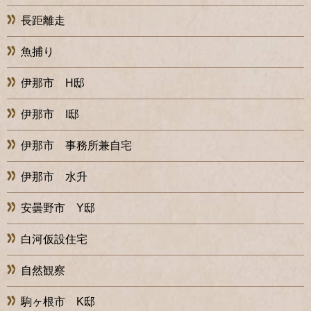
長距離走
魚捕り
伊那市 H邸
伊那市 I邸
伊那市 事務所兼自宅
伊那市 水升
安曇野市 Y邸
白河仮設住宅
自然観察
駒ヶ根市 K邸