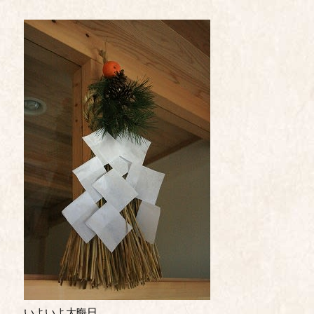
いよいよ大晦日。