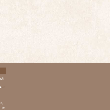
代表
-18
1号
・増