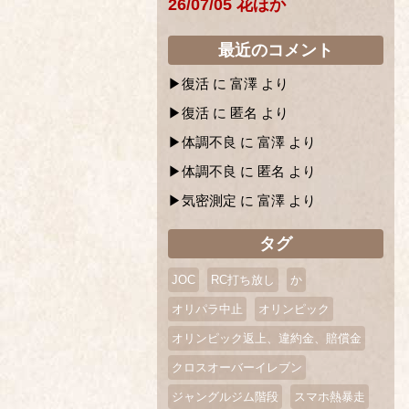
26/07/05 花ほか
最近のコメント
復活
に
富澤
より
復活
に
匿名
より
体調不良
に
富澤
より
体調不良
に
匿名
より
気密測定
に
富澤
より
タグ
JOC
RC打ち放し
か
オリパラ中止
オリンピック
オリンピック返上、違約金、賠償金
クロスオーバーイレブン
ジャングルジム階段
スマホ熱暴走