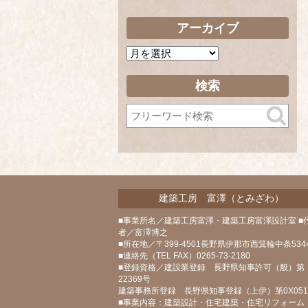
アーカイブ
ア
ー
カ
検索
イ
ブ
建築工房 富澤（とみざわ）
■事業所名／建築工房富澤・建築工房富澤設計室 ■
者／富澤博之
■所在地／〒399-4501長野県伊那市西箕輪中条5344
■連絡先（TEL FAX）0265-73-2180
■登録資格／建設業登録 長野県知事許可（般）第
22369号
建築事務所登録 長野県知事登録（上伊）第0X05
■事業内容：建築設計・住宅建築・住宅リフォーム