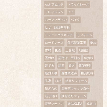
セルフビルド
トラックレース
トレイルラン
ノミ
ハーフマラソン
バイク
ヒザ 腸脛靭帯炎
ランニングウオッチ
リフォーム
ロードレース
住宅新築工事
刻み
古材
図面
土台敷
地鎮祭
墨付け
墨付け、手刻み
年賀状
建て方
建前
建方
建築模型
断熱工事
森林鉄道跡
権兵衛峠
民家
水枡
浴室リフォーム
研ぎもの
自転車キャリヤ自作
造り付け
鉄骨造リフォーム
長野マラソン
雑誌KURA
鳩吹山