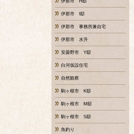
伊那市 H邸
伊那市 I邸
伊那市 事務所兼自宅
伊那市 水升
安曇野市 Y邸
白河仮設住宅
自然観察
駒ヶ根市 K邸
駒ヶ根市 M邸
駒ヶ根市 S邸
魚釣り