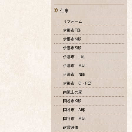
仕事
リフォーム
伊那市F邸
伊那市N邸
伊那市S邸
伊那市 I 邸
伊那市 M邸
伊那市 N邸
伊那市 O・F邸
南流山の家
岡谷市K邸
岡谷市 A邸
岡谷市 M邸
耐震改修