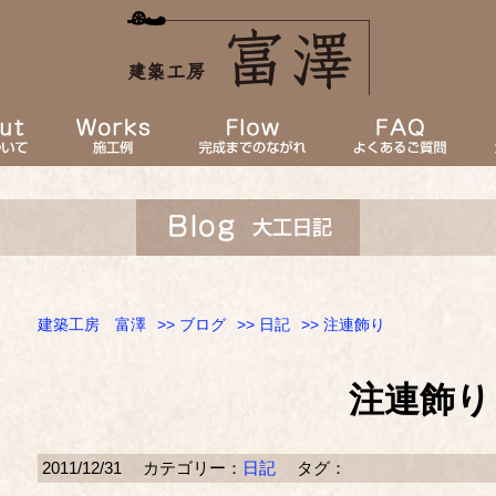
建築工房 富澤
>>
ブログ
>>
日記
>> 注連飾り
注連飾り
2011/12/31
カテゴリー：
日記
タグ：