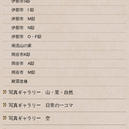
伊那市S邸
伊那市 I 邸
伊那市 M邸
伊那市 N邸
伊那市 O・F邸
南流山の家
岡谷市K邸
岡谷市 A邸
岡谷市 M邸
耐震改修
写真ギャラリー 山・里・自然
写真ギャラリー 日常の一コマ
写真ギャラリー 空