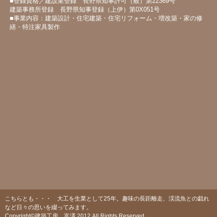
■登録資格／建設業登録 長野県知事許可（般）第22369号
建築事務所登録 長野県知事登録（上伊）第0X051号
■事業内容：建築設計・住宅建築・住宅リフォーム・増改築・家の修
繕・特注家具製作
こちらとも・・・ 大工を生業として25年。趣味の長距離走、渓流魚との戯れ
など日々の思いを綴ってみます。
Copyright©建築工房 富澤,2012 All Rights Reserved.