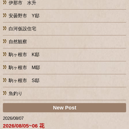
伊那市 水升
安曇野市 Y邸
白河仮設住宅
自然観察
駒ヶ根市 K邸
駒ヶ根市 M邸
駒ヶ根市 S邸
魚釣り
New Post
2026/08/07
2026/08/05~06 花