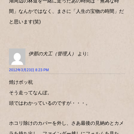
湖周辺の林道を一緒に走ったあの時間は「無為な時
間」なんかではなく、まさに「人生の宝物の時間」だ
と思います(笑)
伊那の大工（管理人）
より:
2012年3月23日 8:23 PM
焼けボッ杭
そう走ってなんぼ。
頭ではわかっているのですが・・・。
ホコリ除けのカバーを外し、さあ最後の見納めとカメ
ラを持ち出し、ファインダー越しにフォルムを見た