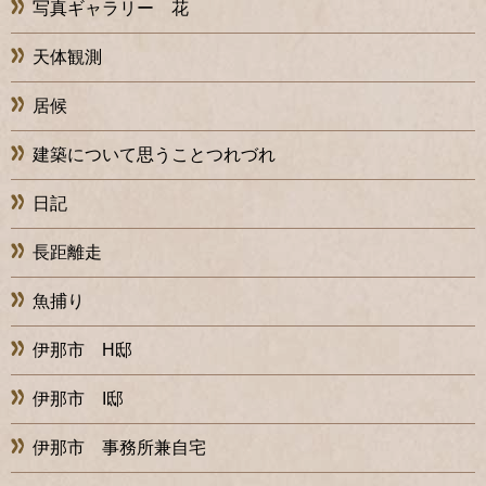
写真ギャラリー 花
天体観測
居候
建築について思うことつれづれ
日記
長距離走
魚捕り
伊那市 H邸
伊那市 I邸
伊那市 事務所兼自宅