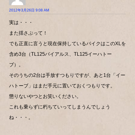
2012年3月26日 9:08 AM
実は・・・
また揺さぶって！
でも正直に言うと現在保持しているバイクはこのXLを
含め3台（TL125バイアルス、TL125イーハトー
ブ）。
そのうちの2台は手放すつもりですが、あと1台「イー
ハトーブ」はまだ手元に置いておくつもりです。
懲りないやつとお笑いください。
これも乗らずに朽ちていってしまうんでしょう
ね・・・。