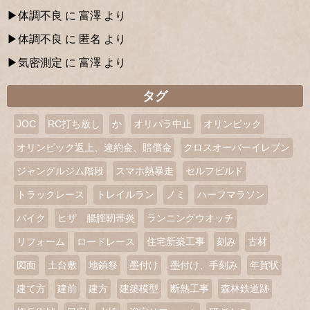
体調不良
に
富澤
より
体調不良
に
匿名
より
気密測定
に
富澤
より
タグ
JOC
RC打ち放し
か
オリパラ中止
オリンピック
オリンピック返上、違約金、賠償金
クロスオーバーイレブン
ジャングルジム階段
スマホ熱暴走
セルフビルド
トラックレース
トレイルラン
ノミ
ハーフマラソン
バイク
ヒザ 腸脛靭帯炎
ランニングウオッチ
リフォーム
ロードレース
住宅新築工事
刻み
古材
図面
土台敷
地鎮祭
墨付け
墨付け、手刻み
年賀状
建て方
建前
建方
建築模型
断熱工事
森林鉄道跡