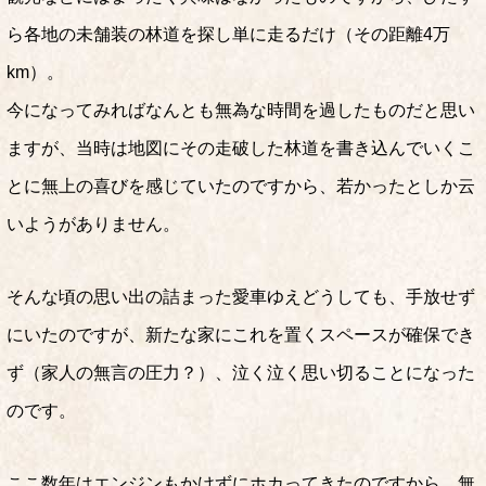
ら各地の未舗装の林道を探し単に走るだけ（その距離4万
km）。
今になってみればなんとも無為な時間を過したものだと思い
ますが、当時は地図にその走破した林道を書き込んでいくこ
とに無上の喜びを感じていたのですから、若かったとしか云
いようがありません。
そんな頃の思い出の詰まった愛車ゆえどうしても、手放せず
にいたのですが、新たな家にこれを置くスペースが確保でき
ず（家人の無言の圧力？）、泣く泣く思い切ることになった
のです。
ここ数年はエンジンもかけずにホカってきたのですから、無