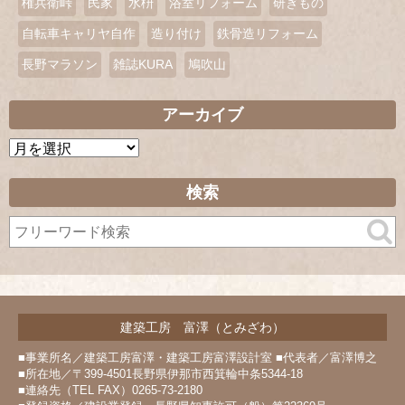
権兵衛峠
民家
水枡
浴室リフォーム
研ぎもの
自転車キャリヤ自作
造り付け
鉄骨造リフォーム
長野マラソン
雑誌KURA
鳩吹山
アーカイブ
ア
ー
カ
検索
イ
ブ
建築工房 富澤（とみざわ）
■事業所名／建築工房富澤・建築工房富澤設計室 ■代表者／富澤博之
■所在地／〒399-4501長野県伊那市西箕輪中条5344-18
■連絡先（TEL FAX）0265-73-2180