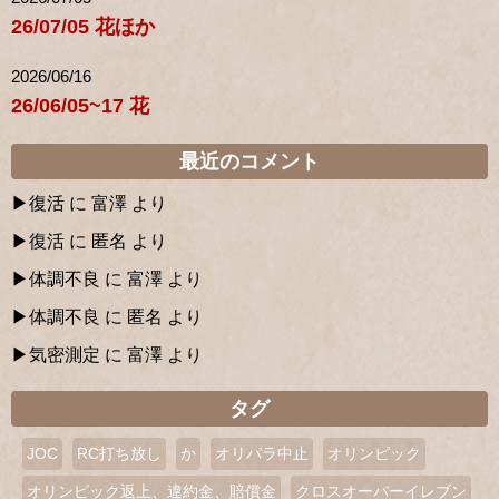
26/07/05 花ほか
2026/06/16
26/06/05~17 花
最近のコメント
復活
に
富澤
より
復活
に
匿名
より
体調不良
に
富澤
より
体調不良
に
匿名
より
気密測定
に
富澤
より
タグ
JOC
RC打ち放し
か
オリパラ中止
オリンピック
オリンピック返上、違約金、賠償金
クロスオーバーイレブン