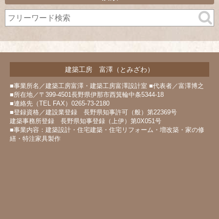
イ
ブ
建築工房 富澤（とみざわ）
■事業所名／建築工房富澤・建築工房富澤設計室 ■代表者／富澤博之
■所在地／〒399-4501長野県伊那市西箕輪中条5344-18
■連絡先（TEL FAX）0265-73-2180
■登録資格／建設業登録 長野県知事許可（般）第22369号
建築事務所登録 長野県知事登録（上伊）第0X051号
■事業内容：建築設計・住宅建築・住宅リフォーム・増改築・家の修
繕・特注家具製作