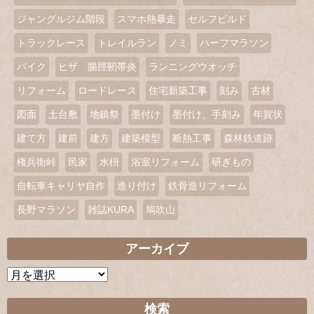
ジャングルジム階段
スマホ熱暴走
セルフビルド
トラックレース
トレイルラン
ノミ
ハーフマラソン
バイク
ヒザ 腸脛靭帯炎
ランニングウオッチ
リフォーム
ロードレース
住宅新築工事
刻み
古材
図面
土台敷
地鎮祭
墨付け
墨付け、手刻み
年賀状
建て方
建前
建方
建築模型
断熱工事
森林鉄道跡
権兵衛峠
民家
水枡
浴室リフォーム
研ぎもの
自転車キャリヤ自作
造り付け
鉄骨造リフォーム
長野マラソン
雑誌KURA
鳩吹山
アーカイブ
ア
ー
カ
検索