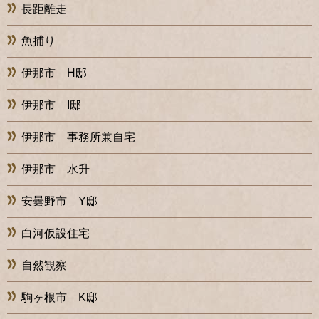
長距離走
魚捕り
伊那市 H邸
伊那市 I邸
伊那市 事務所兼自宅
伊那市 水升
安曇野市 Y邸
白河仮設住宅
自然観察
駒ヶ根市 K邸