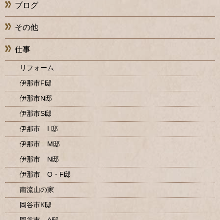
ブログ
その他
仕事
リフォーム
伊那市F邸
伊那市N邸
伊那市S邸
伊那市 I 邸
伊那市 M邸
伊那市 N邸
伊那市 O・F邸
南流山の家
岡谷市K邸