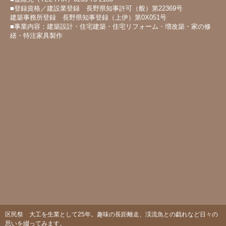
■登録資格／建設業登録 長野県知事許可（般）第22369号
建築事務所登録 長野県知事登録（上伊）第0X051号
■事業内容：建築設計・住宅建築・住宅リフォーム・増改築・家の修
繕・特注家具製作
区民祭 大工を生業として25年。趣味の長距離走、渓流魚との戯れなど日々の
思いを綴ってみます。