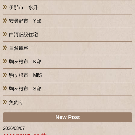
伊那市 水升
安曇野市 Y邸
白河仮設住宅
自然観察
駒ヶ根市 K邸
駒ヶ根市 M邸
駒ヶ根市 S邸
魚釣り
New Post
2026/08/07