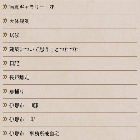
写真ギャラリー 花
天体観測
居候
建築について思うことつれづれ
日記
長距離走
魚捕り
伊那市 H邸
伊那市 I邸
伊那市 事務所兼自宅