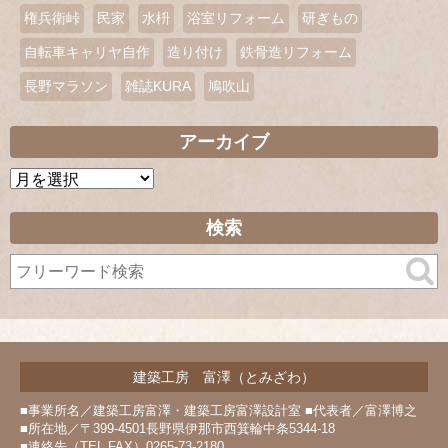
権兵衛峠
民家
水枡
浴室リフォーム
研ぎもの
自転車キャリヤ自作
造り付け
鉄骨造リフォーム
長野マラソン
雑誌KURA
鳩吹山
アーカイブ
ア
ー
カ
検索
イ
ブ
建築工房 富澤（とみざわ）
■事業所名／建築工房富澤・建築工房富澤設計室 ■代表者／富澤博之
■所在地／〒399-4501長野県伊那市西箕輪中条5344-18
■連絡先（TEL FAX）0265-73-2180