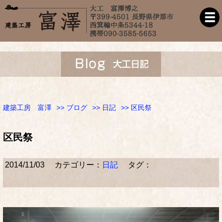
建築工房 富澤
>>
ブログ
>>
日記
>> 区民祭
区民祭
2014/11/03
カテゴリー：
日記
タグ：