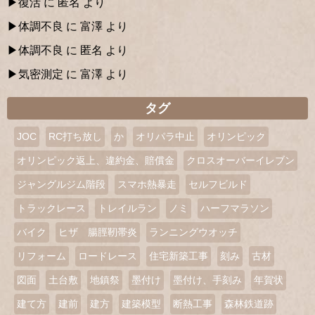
復活
に
匿名
より
体調不良
に
富澤
より
体調不良
に
匿名
より
気密測定
に
富澤
より
タグ
JOC
RC打ち放し
か
オリパラ中止
オリンピック
オリンピック返上、違約金、賠償金
クロスオーバーイレブン
ジャングルジム階段
スマホ熱暴走
セルフビルド
トラックレース
トレイルラン
ノミ
ハーフマラソン
バイク
ヒザ 腸脛靭帯炎
ランニングウオッチ
リフォーム
ロードレース
住宅新築工事
刻み
古材
図面
土台敷
地鎮祭
墨付け
墨付け、手刻み
年賀状
建て方
建前
建方
建築模型
断熱工事
森林鉄道跡