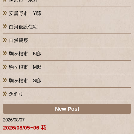
安曇野市 Y邸
白河仮設住宅
自然観察
駒ヶ根市 K邸
駒ヶ根市 M邸
駒ヶ根市 S邸
魚釣り
New Post
2026/08/07
2026/08/05~06 花