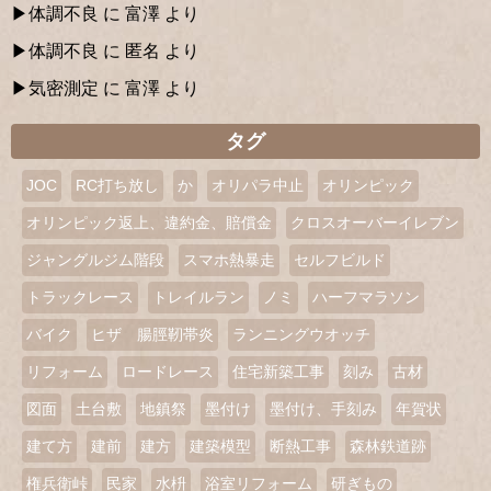
体調不良
に
富澤
より
体調不良
に
匿名
より
気密測定
に
富澤
より
タグ
JOC
RC打ち放し
か
オリパラ中止
オリンピック
オリンピック返上、違約金、賠償金
クロスオーバーイレブン
ジャングルジム階段
スマホ熱暴走
セルフビルド
トラックレース
トレイルラン
ノミ
ハーフマラソン
バイク
ヒザ 腸脛靭帯炎
ランニングウオッチ
リフォーム
ロードレース
住宅新築工事
刻み
古材
図面
土台敷
地鎮祭
墨付け
墨付け、手刻み
年賀状
建て方
建前
建方
建築模型
断熱工事
森林鉄道跡
権兵衛峠
民家
水枡
浴室リフォーム
研ぎもの