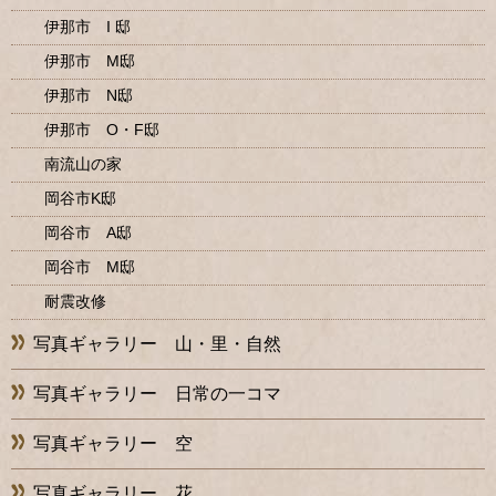
伊那市 I 邸
伊那市 M邸
伊那市 N邸
伊那市 O・F邸
南流山の家
岡谷市K邸
岡谷市 A邸
岡谷市 M邸
耐震改修
写真ギャラリー 山・里・自然
写真ギャラリー 日常の一コマ
写真ギャラリー 空
写真ギャラリー 花