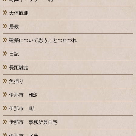
天体観測
居候
建築について思うことつれづれ
日記
長距離走
魚捕り
伊那市 H邸
伊那市 I邸
伊那市 事務所兼自宅
伊那市 水升