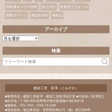
自転車キャリヤ自作
造り付け
鉄骨造リフォーム
長野マラソン
雑誌KURA
鳩吹山
アーカイブ
ア
ー
カ
検索
イ
ブ
建築工房 富澤（とみざわ）
■事業所名／建築工房富澤・建築工房富澤設計室 ■代表者／富澤博之
■所在地／〒399-4501長野県伊那市西箕輪中条5344-18
■連絡先（TEL FAX）0265-73-2180
■登録資格／建設業登録 長野県知事許可（般）第22369号