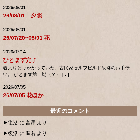
2026/08/01
26/08/01 夕照
2026/08/01
26/07/20~08/01 花
2026/07/14
ひとまず完了
春よりとりかかっていた、古民家セルフビルド改修のお手伝
い。 ひとまず第一期（？） […]
2026/07/05
26/07/05 花ほか
最近のコメント
復活
に
富澤
より
復活
に
匿名
より