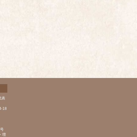
代表
-18
1号
・増