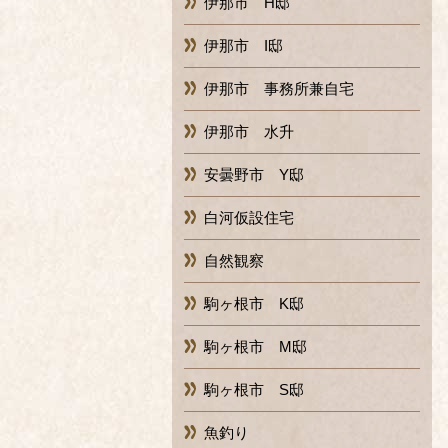
伊那市 H邸
伊那市 I邸
伊那市 事務所兼自宅
伊那市 水升
安曇野市 Y邸
白河仮設住宅
自然観察
駒ヶ根市 K邸
駒ヶ根市 M邸
駒ヶ根市 S邸
魚釣り