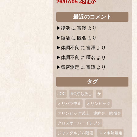
26/07/05 花ほか
最近のコメント
復活
に
富澤
より
復活
に
匿名
より
体調不良
に
富澤
より
体調不良
に
匿名
より
気密測定
に
富澤
より
タグ
JOC
RC打ち放し
か
オリパラ中止
オリンピック
オリンピック返上、違約金、賠償金
クロスオーバーイレブン
ジャングルジム階段
スマホ熱暴走