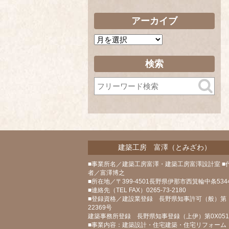
アーカイブ
ア
ー
カ
検索
イ
ブ
建築工房 富澤（とみざわ）
■事業所名／建築工房富澤・建築工房富澤設計室 ■
者／富澤博之
■所在地／〒399-4501長野県伊那市西箕輪中条5344
■連絡先（TEL FAX）0265-73-2180
■登録資格／建設業登録 長野県知事許可（般）第
22369号
建築事務所登録 長野県知事登録（上伊）第0X05
■事業内容：建築設計・住宅建築・住宅リフォーム