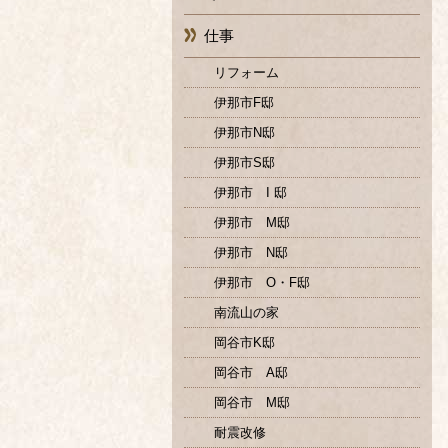
仕事
リフォーム
伊那市F邸
伊那市N邸
伊那市S邸
伊那市 I 邸
伊那市 M邸
伊那市 N邸
伊那市 O・F邸
南流山の家
岡谷市K邸
岡谷市 A邸
岡谷市 M邸
耐震改修