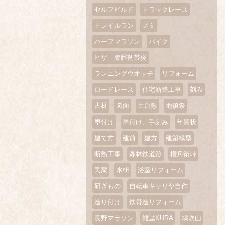
セルフビルド
トラックレース
トレイルラン
ノミ
ハーフマラソン
バイク
ヒザ 腸脛靭帯炎
ランニングウオッチ
リフォーム
ロードレース
住宅新築工事
刻み
古材
図面
土台敷
地鎮祭
墨付け
墨付け、手刻み
年賀状
建て方
建前
建方
建築模型
断熱工事
森林鉄道跡
権兵衛峠
民家
水枡
浴室リフォーム
研ぎもの
自転車キャリヤ自作
造り付け
鉄骨造リフォーム
長野マラソン
雑誌KURA
鳩吹山