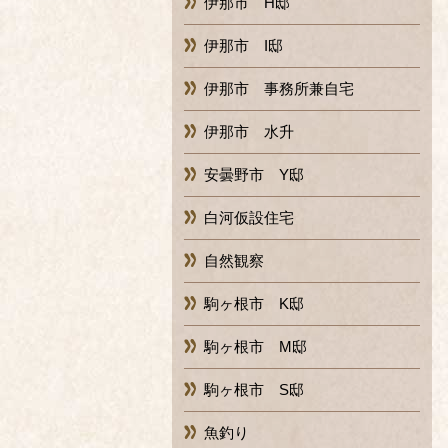
伊那市 H邸
伊那市 I邸
伊那市 事務所兼自宅
伊那市 水升
安曇野市 Y邸
白河仮設住宅
自然観察
駒ヶ根市 K邸
駒ヶ根市 M邸
駒ヶ根市 S邸
魚釣り