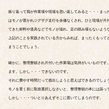
振り返って我が作業場や現場を思い返してみると・・・まっ
はモノが置かれジグザグ走行を余儀なくされ、ひと現場が片
てきた材料や道具などでモノが溢れ、足の踏み場もないよう
上記のことを実践されている方からみれば、まったくもって
まうことでしょう。
確かに、整理整頓され片付いた作業場は気持がいいものです
ます。しかし・・・できないのです。
それに費やす時間だって捻出しようと思えばできるのでしょ
モノを置く前に取捨選択しなさいと、整理整頓の本には謳っ
しかし・・・ついとりあえずそこに置いてしまうのです。