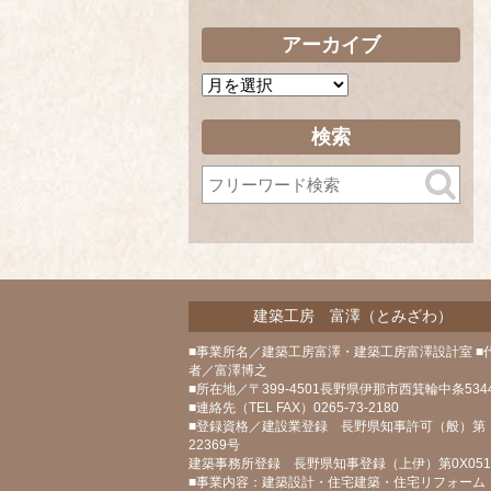
アーカイブ
ア
ー
カ
検索
イ
ブ
建築工房 富澤（とみざわ）
■事業所名／建築工房富澤・建築工房富澤設計室 ■
者／富澤博之
■所在地／〒399-4501長野県伊那市西箕輪中条5344
■連絡先（TEL FAX）0265-73-2180
■登録資格／建設業登録 長野県知事許可（般）第
22369号
建築事務所登録 長野県知事登録（上伊）第0X05
■事業内容：建築設計・住宅建築・住宅リフォーム