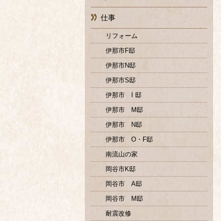
仕事
リフォーム
伊那市F邸
伊那市N邸
伊那市S邸
伊那市 I 邸
伊那市 M邸
伊那市 N邸
伊那市 O・F邸
南流山の家
岡谷市K邸
岡谷市 A邸
岡谷市 M邸
耐震改修