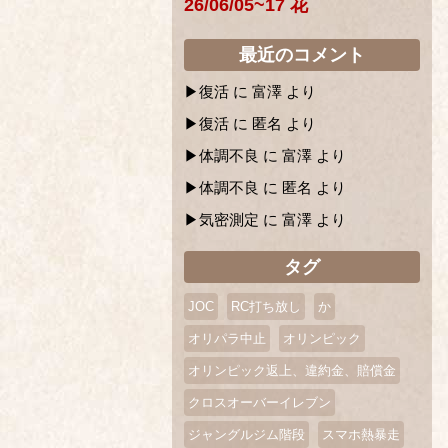
26/06/05~17 花
最近のコメント
復活
に
富澤
より
復活
に
匿名
より
体調不良
に
富澤
より
体調不良
に
匿名
より
気密測定
に
富澤
より
タグ
JOC
RC打ち放し
か
オリパラ中止
オリンピック
オリンピック返上、違約金、賠償金
クロスオーバーイレブン
ジャングルジム階段
スマホ熱暴走