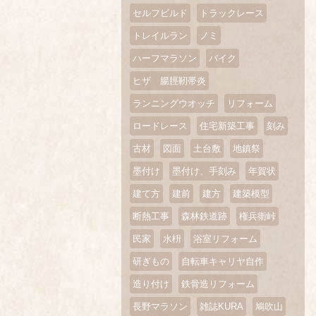
セルフビルド
トラックレース
トレイルラン
ノミ
ハーフマラソン
バイク
ヒザ 腸脛靭帯炎
ランニングウオッチ
リフォーム
ロードレース
住宅新築工事
刻み
古材
図面
土台敷
地鎮祭
墨付け
墨付け、手刻み
年賀状
建て方
建前
建方
建築模型
断熱工事
森林鉄道跡
権兵衛峠
民家
水枡
浴室リフォーム
研ぎもの
自転車キャリヤ自作
造り付け
鉄骨造リフォーム
長野マラソン
雑誌KURA
鳩吹山