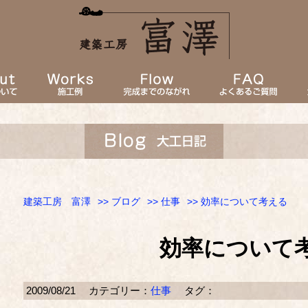
建築工房 富澤
>>
ブログ
>>
仕事
>> 効率について考える
効率について
2009/08/21
カテゴリー：
仕事
タグ：