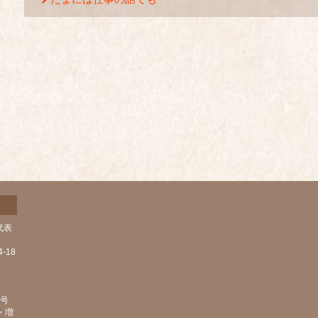
代表
-18
1号
・増