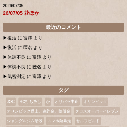
2026/07/05
26/07/05 花ほか
最近のコメント
復活
に
富澤
より
復活
に
匿名
より
体調不良
に
富澤
より
体調不良
に
匿名
より
気密測定
に
富澤
より
タグ
JOC
RC打ち放し
か
オリパラ中止
オリンピック
オリンピック返上、違約金、賠償金
クロスオーバーイレブン
ジャングルジム階段
スマホ熱暴走
セルフビルド