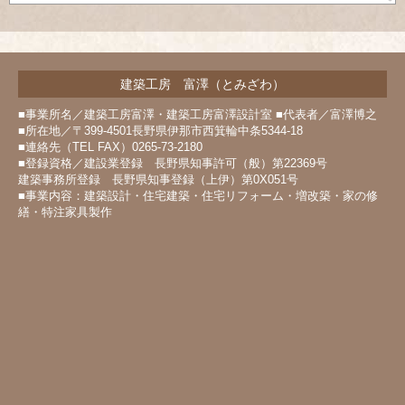
建築工房 富澤（とみざわ）
■事業所名／建築工房富澤・建築工房富澤設計室 ■代表者／富澤博之
■所在地／〒399-4501長野県伊那市西箕輪中条5344-18
■連絡先（TEL FAX）0265-73-2180
■登録資格／建設業登録 長野県知事許可（般）第22369号
建築事務所登録 長野県知事登録（上伊）第0X051号
■事業内容：建築設計・住宅建築・住宅リフォーム・増改築・家の修
繕・特注家具製作