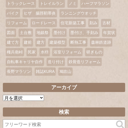
トラックレース
トレイルラン
ノミ
ハーフマラソン
バイク
ヒザ 腸脛靭帯炎
ランニングウオッチ
リフォーム
ロードレース
住宅新築工事
刻み
古材
図面
土台敷
地鎮祭
墨付け
墨付け、手刻み
年賀状
建て方
建前
建方
建築模型
断熱工事
森林鉄道跡
権兵衛峠
民家
水枡
浴室リフォーム
研ぎもの
自転車キャリヤ自作
造り付け
鉄骨造リフォーム
長野マラソン
雑誌KURA
鳩吹山
アーカイブ
ア
ー
カ
検索
イ
ブ