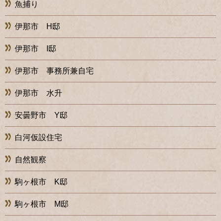
魚捕り
伊那市 H邸
伊那市 I邸
伊那市 事務所兼自宅
伊那市 水升
安曇野市 Y邸
白河仮設住宅
自然観察
駒ヶ根市 K邸
駒ヶ根市 M邸