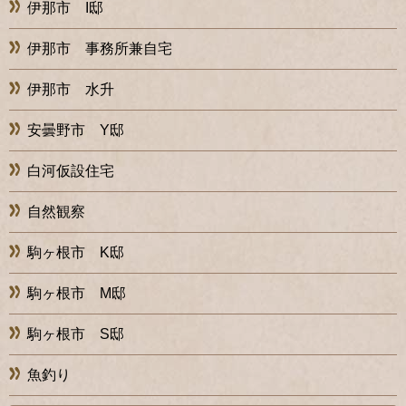
伊那市 I邸
伊那市 事務所兼自宅
伊那市 水升
安曇野市 Y邸
白河仮設住宅
自然観察
駒ヶ根市 K邸
駒ヶ根市 M邸
駒ヶ根市 S邸
魚釣り