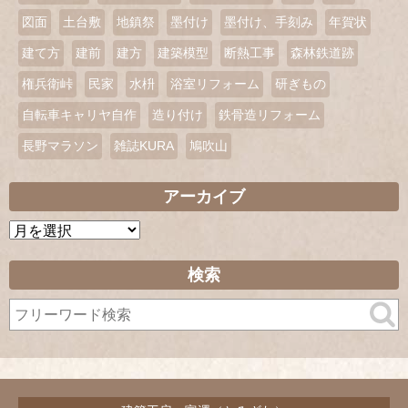
図面
土台敷
地鎮祭
墨付け
墨付け、手刻み
年賀状
建て方
建前
建方
建築模型
断熱工事
森林鉄道跡
権兵衛峠
民家
水枡
浴室リフォーム
研ぎもの
自転車キャリヤ自作
造り付け
鉄骨造リフォーム
長野マラソン
雑誌KURA
鳩吹山
アーカイブ
ア
ー
カ
検索
イ
ブ