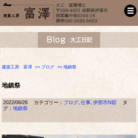
建築工房 富澤
>>
ブログ
>> 地鎮祭
地鎮祭
2022/06/26
カテゴリー：
ブログ
,
仕事
,
伊那市N邸
タ
グ：
地鎮祭