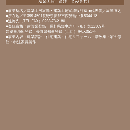
建築工房 富澤（とみざわ）
■事業所名／建築工房富澤・建築工房富澤設計室 ■代表者／富澤博之
■所在地／〒399-4501長野県伊那市西箕輪中条5344-18
■連絡先（TEL FAX）0265-73-2180
■登録資格／建設業登録 長野県知事許可（般）第22369号
建築事務所登録 長野県知事登録（上伊）第0X051号
■事業内容：建築設計・住宅建築・住宅リフォーム・増改築・家の修
繕・特注家具製作