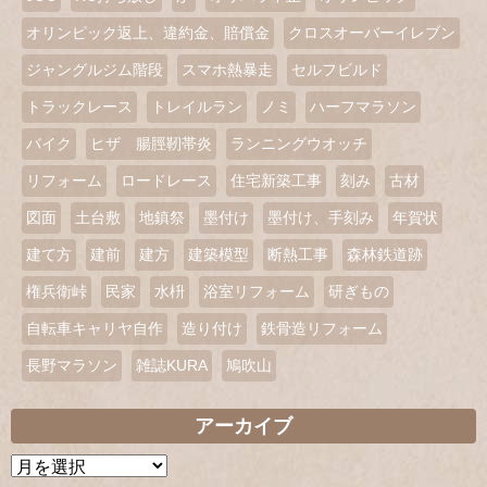
オリンピック返上、違約金、賠償金
クロスオーバーイレブン
ジャングルジム階段
スマホ熱暴走
セルフビルド
トラックレース
トレイルラン
ノミ
ハーフマラソン
バイク
ヒザ 腸脛靭帯炎
ランニングウオッチ
リフォーム
ロードレース
住宅新築工事
刻み
古材
図面
土台敷
地鎮祭
墨付け
墨付け、手刻み
年賀状
建て方
建前
建方
建築模型
断熱工事
森林鉄道跡
権兵衛峠
民家
水枡
浴室リフォーム
研ぎもの
自転車キャリヤ自作
造り付け
鉄骨造リフォーム
長野マラソン
雑誌KURA
鳩吹山
アーカイブ
ア