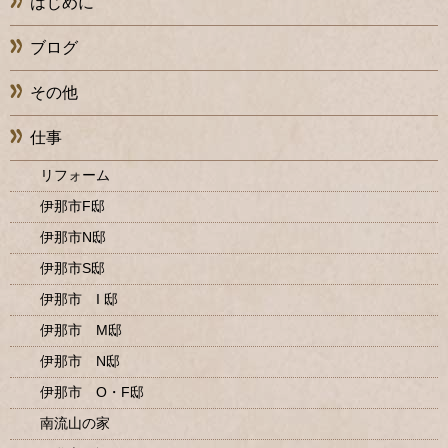
はじめに
ブログ
その他
仕事
リフォーム
伊那市F邸
伊那市N邸
伊那市S邸
伊那市 I 邸
伊那市 M邸
伊那市 N邸
伊那市 O・F邸
南流山の家