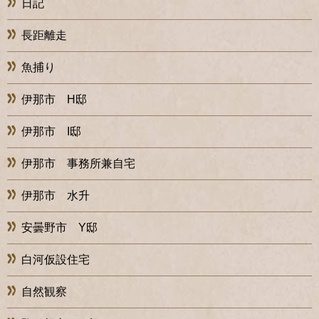
日記
長距離走
魚捕り
伊那市 H邸
伊那市 I邸
伊那市 事務所兼自宅
伊那市 水升
安曇野市 Y邸
白河仮設住宅
自然観察