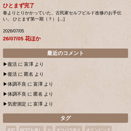
ひとまず完了
春よりとりかかっていた、古民家セルフビルド改修のお手伝
い。 ひとまず第一期（？） […]
2026/07/05
26/07/05 花ほか
最近のコメント
復活
に
富澤
より
復活
に
匿名
より
体調不良
に
富澤
より
体調不良
に
匿名
より
気密測定
に
富澤
より
タグ
JOC
RC打ち放し
か
オリパラ中止
オリンピック