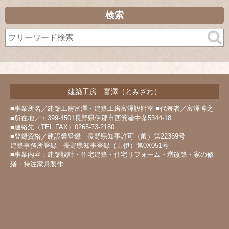
ー
カ
検索
イ
ブ
建築工房 富澤（とみざわ）
■事業所名／建築工房富澤・建築工房富澤設計室 ■代表者／富澤博之
■所在地／〒399-4501長野県伊那市西箕輪中条5344-18
■連絡先（TEL FAX）0265-73-2180
■登録資格／建設業登録 長野県知事許可（般）第22369号
建築事務所登録 長野県知事登録（上伊）第0X051号
■事業内容：建築設計・住宅建築・住宅リフォーム・増改築・家の修
繕・特注家具製作