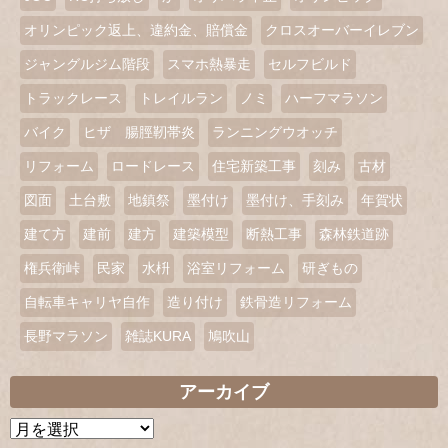
オリンピック返上、違約金、賠償金
クロスオーバーイレブン
ジャングルジム階段
スマホ熱暴走
セルフビルド
トラックレース
トレイルラン
ノミ
ハーフマラソン
バイク
ヒザ 腸脛靭帯炎
ランニングウオッチ
リフォーム
ロードレース
住宅新築工事
刻み
古材
図面
土台敷
地鎮祭
墨付け
墨付け、手刻み
年賀状
建て方
建前
建方
建築模型
断熱工事
森林鉄道跡
権兵衛峠
民家
水枡
浴室リフォーム
研ぎもの
自転車キャリヤ自作
造り付け
鉄骨造リフォーム
長野マラソン
雑誌KURA
鳩吹山
アーカイブ
ア