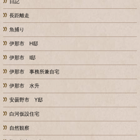
日記
長距離走
魚捕り
伊那市 H邸
伊那市 I邸
伊那市 事務所兼自宅
伊那市 水升
安曇野市 Y邸
白河仮設住宅
自然観察