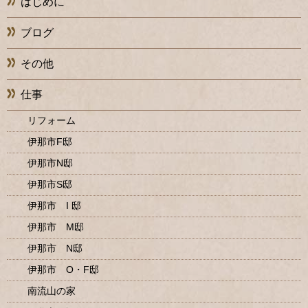
はじめに
ブログ
その他
仕事
リフォーム
伊那市F邸
伊那市N邸
伊那市S邸
伊那市 I 邸
伊那市 M邸
伊那市 N邸
伊那市 O・F邸
南流山の家