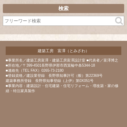
ー
カ
検索
イ
ブ
建築工房 富澤（とみざわ）
■事業所名／建築工房富澤・建築工房富澤設計室 ■代表者／富澤博之
■所在地／〒399-4501長野県伊那市西箕輪中条5344-18
■連絡先（TEL FAX）0265-73-2180
■登録資格／建設業登録 長野県知事許可（般）第22369号
建築事務所登録 長野県知事登録（上伊）第0X051号
■事業内容：建築設計・住宅建築・住宅リフォーム・増改築・家の修
繕・特注家具製作