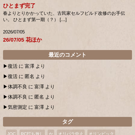
ひとまず完了
春よりとりかかっていた、古民家セルフビルド改修のお手伝
い。 ひとまず第一期（？） […]
2026/07/05
26/07/05 花ほか
最近のコメント
復活
に
富澤
より
復活
に
匿名
より
体調不良
に
富澤
より
体調不良
に
匿名
より
気密測定
に
富澤
より
タグ
JOC
RC打ち放し
か
オリパラ中止
オリンピック